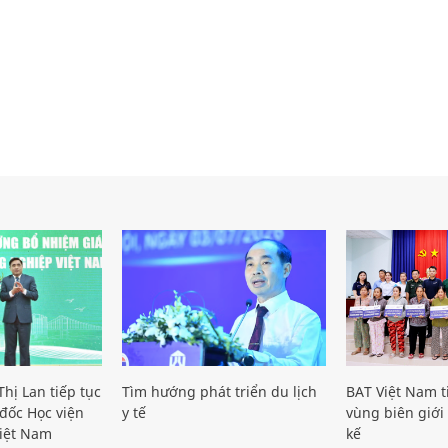
hị Lan tiếp tục
Tìm hướng phát triển du lịch
BAT Việt Nam t
đốc Học viện
y tế
vùng biên giới 
iệt Nam
kế