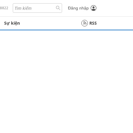
18822
Đăng nhập
Sự kiện
RSS