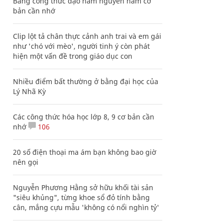
Bảng công thức đạo hàm nguyên hàm cơ
bản cần nhớ
Clip lột tả chân thực cảnh anh trai và em gái
như 'chó với mèo', người tinh ý còn phát
hiện một vấn đề trong giáo dục con
Nhiều điểm bất thường ở bằng đại học của
Lý Nhã Kỳ
Các công thức hóa học lớp 8, 9 cơ bản cần
nhớ
106
20 số điện thoại ma ám bạn không bao giờ
nên gọi
Nguyễn Phương Hằng sở hữu khối tài sản
"siêu khủng", từng khoe sổ đỏ tính bằng
cân, mắng cựu mẫu 'không có nổi nghìn tỷ'