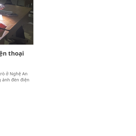
iện thoại
trò ở Nghệ An
g ánh đèn điện