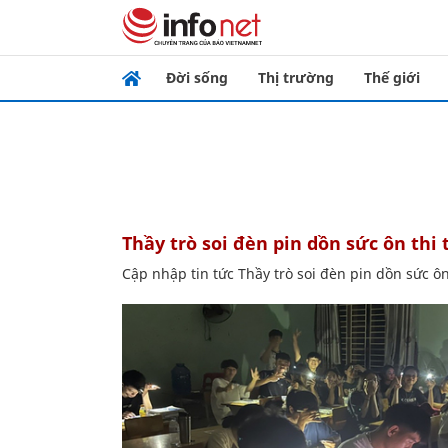
Đời sống
Thị trường
Thế giới
Thầy trò soi đèn pin dồn sức ôn thi
Cập nhập tin tức Thầy trò soi đèn pin dồn sức ôn