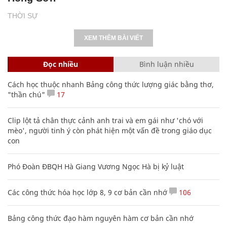
THỜI SỰ
XEM THÊM BÀI VIẾT
Đọc nhiều
Bình luận nhiều
Cách học thuộc nhanh Bảng công thức lượng giác bằng thơ,
"thần chú"
17
Clip lột tả chân thực cảnh anh trai và em gái như 'chó với
mèo', người tinh ý còn phát hiện một vấn đề trong giáo dục
con
Phó Đoàn ĐBQH Hà Giang Vương Ngọc Hà bị kỷ luật
Các công thức hóa học lớp 8, 9 cơ bản cần nhớ
106
Bảng công thức đạo hàm nguyên hàm cơ bản cần nhớ