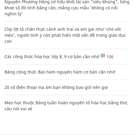
Nguyễn Phương Hằng sở hữu khối tài sản "siêu khủng", từng
khoe sổ đỏ tính bằng cân, mắng cựu mẫu 'không có nổi
nghìn tỷ'
Clip lột tả chân thực cảnh anh trai và em gái như 'chó với
mèo', người tinh ý còn phát hiện một vấn đề trong giáo dục
con
Các công thức hóa học lớp 8, 9 cơ bản cần nhớ
106
Bảng công thức đạo hàm nguyên hàm cơ bản cần nhớ
20 số điện thoại ma ám bạn không bao giờ nên gọi
Mẹo học thuộc Bảng tuần hoàn nguyên tố hóa học bằng thơ,
câu nói vui vẻ