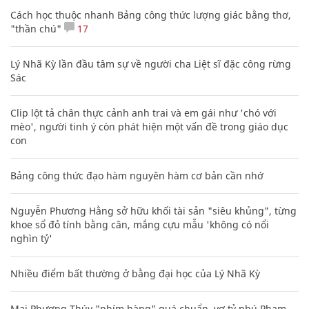
Cách học thuộc nhanh Bảng công thức lượng giác bằng thơ,
"thần chú"
17
Lý Nhã Kỳ lần đầu tâm sự về người cha Liệt sĩ đặc công rừng
Sác
Clip lột tả chân thực cảnh anh trai và em gái như 'chó với
mèo', người tinh ý còn phát hiện một vấn đề trong giáo dục
con
Bảng công thức đạo hàm nguyên hàm cơ bản cần nhớ
Nguyễn Phương Hằng sở hữu khối tài sản "siêu khủng", từng
khoe sổ đỏ tính bằng cân, mắng cựu mẫu 'không có nổi
nghìn tỷ'
Nhiều điểm bất thường ở bằng đại học của Lý Nhã Kỳ
Mai Phương Thúy "phím hàng" quá chuẩn, vợ tỷ phú Phạm