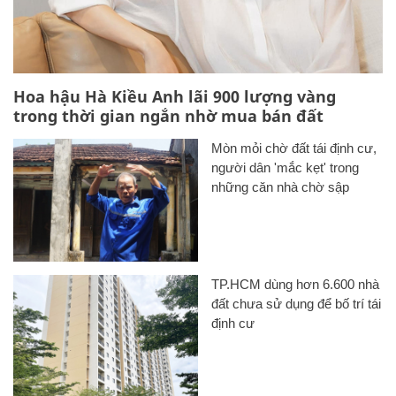
Hoa hậu Hà Kiều Anh lãi 900 lượng vàng
trong thời gian ngắn nhờ mua bán đất
Mòn mỏi chờ đất tái định cư,
người dân 'mắc kẹt' trong
những căn nhà chờ sập
TP.HCM dùng hơn 6.600 nhà
đất chưa sử dụng để bố trí tái
định cư