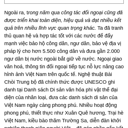
Ngoài ra, t
rong năm qua công tác đ
ố
i ngo
ạ
i cũng đã
được triển khai toàn di
ệ
n, hiệu quả và đạt nhiều kết
quả trên nhiều lĩnh vực quan trọng khác.
Ta đã tranh
thủ quan hệ và hợp tác tốt với các nước để đẩy
mạnh việc bảo hộ công dân, ngư dân, bảo vệ địa vị
pháp lý cho hơn 5.500 công dân và đưa gần 2.000
ngư dân bị nước ngoài bắt giữ về nước. Ngoại giao
văn hoá, thông tin đối ngoại tiếp tục nỗ lực nâng cao
hỉnh ảnh Việt Nam trên quốc tế. Nghệ thuật Bài
Chòi Trung bộ đã chính thức được UNESCO ghi
danh tại Danh sách Di sản văn hóa phi vật thể đại
diện của nhân loại, đưa các danh sách di sản của
Việt Nam ngày càng phong phú. Nhiều hoạt động
phong phú, thiết thực như Xuân Quê hương, Trại hè
Việt Nam, kiều bào thăm Trường Sa, diễn đàn khởi