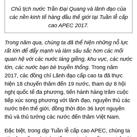
Chủ tịch nước Trần Đại Quang và lãnh đạo của
các nền kinh tế hàng đầu thế giới tại Tuần lễ cấp
cao APEC 2017.
Trong năm qua,
chúng ta đã
thể hiện những nỗ lực
rất lớn để
đ
ẩ
y m
ạ
nh và làm sâu s
ắ
c hơn các m
ố
i
quan h
ệ
v
ớ
i các nư
ớ
c láng gi
ề
ng, khu v
ự
c, các nư
ớ
c
l
ớ
n, các nư
ớ
c b
ạ
n bè truy
ề
n th
ố
ng
.
Trong năm
2017, các đồng chí Lãnh đạo cấp cao ta đã thực
hiện 18 chuyến thăm đến 19 nước, tham dự 8 hội
nghị quốc tế đa phương, tiến hành hàng trăm cuộc
tiếp xúc song phương với lãnh đạo, nguyên thủ các
nước trên thế giới, đồng thời đón 36 lượt nguyên
thủ và thủ tướng các nước đến thăm Việt Nam.
Đặc biệt, trong dịp Tuần lễ cấp cao APEC, chúng ta