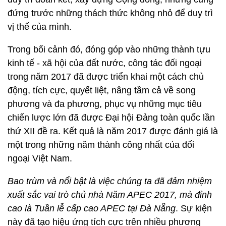
đứng trước những thách thức không nhỏ để duy trì
vị thế của mình.
Trong bối cảnh đó, đóng góp vào những thành tựu
kinh tế - xã hội của đất nước, công tác đối ngoại
trong năm 2017 đã được triển khai một cách chủ
động, tích cực, quyết liệt, nâng tầm cả về song
phương và đa phương, phục vụ những mục tiêu
chiến lược lớn đã được Đại hội Đảng toàn quốc lần
thứ XII đề ra. Kết quả là năm 2017 được đánh giá là
một trong những năm thành công nhất của đối
ngoại Việt Nam.
Bao trùm và nổi bật là việc
chúng ta đã đ
ả
m nhi
ệ
m
xu
ấ
t s
ắ
c vai trò ch
ủ
nhà Năm APEC 2017, mà đỉnh
cao là Tuần lễ cấp cao APEC tại Đà Nẵng
. Sự kiện
này đã tạo hiệu ứng tích cực trên nhiều phương