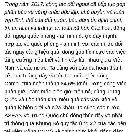
Trong năm 2017, công tác đối ngoại đã tiếp tục góp
ph
ầ
n b
ả
o v
ệ
v
ữ
ng ch
ắ
c đ
ộ
c l
ậ
p, ch
ủ
quy
ề
n và toàn
v
ẹ
n lãnh th
ổ
c
ủ
a đ
ấ
t nư
ớ
c, b
ả
o đ
ả
m
ổ
n đ
ị
nh chính
tr
ị
, an ninh và tr
ậ
t t
ự
, an toàn xã h
ộ
i
. Các hoạt động
đối ngoại quốc phòng - an ninh được đẩy mạnh,
hợp tác về quốc phòng - an ninh với các nước đối
tác ngày càng hiệu quả, đóng góp tích cực vào việc
tăng cường hiểu biết và tin cậy lẫn nhau giữa Việt
Nam và các nước. Ta cùng với Lào đã hoàn thành
kế hoạch tăng dày và tôn tạo mốc giới, cùng
Campuchia hoàn thành 84,6% khối lượng công việc
phân giới, cắm mốc biên giới trên bộ, cùng Trung
Quốc và Lào triển khai hiệu quả các văn kiện về
quản lý biên giới và cửa khẩu. Ta cùng các nước
ASEAN và Trung Quốc chủ động thúc đẩy và nhất
trí thông qua Khung Bộ quy tắc ứng xử của các bên
tại Biển Đông (COC) và chính thức khởi động đàm