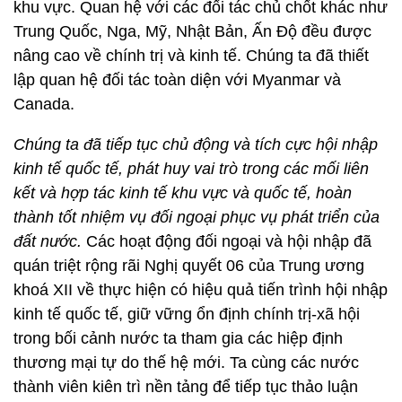
khu vực. Quan hệ với các đối tác chủ chốt khác như
Trung Quốc, Nga, Mỹ, Nhật Bản, Ấn Độ đều được
nâng cao về chính trị và kinh tế. Chúng ta đã thiết
lập quan hệ đối tác toàn diện với Myanmar và
Canada.
Chúng ta đã ti
ế
p tục chủ động và tích cực h
ộ
i nh
ậ
p
kinh tế qu
ố
c t
ế
, phát huy vai trò trong các mối liên
kết và hợp tác kinh tế khu vực và quốc tế, hoàn
thành tốt nhiệm vụ đối ngoại ph
ụ
c vụ phát tri
ể
n c
ủ
a
đ
ấ
t nư
ớ
c.
Các hoạt động đối ngoại và hội nhập đã
quán triệt rộng rãi Nghị quyết 06 của Trung ương
khoá XII về thực hiện có hiệu quả tiến trình hội nhập
kinh tế quốc tế, giữ vững ổn định chính trị-xã hội
trong bối cảnh nước ta tham gia các hiệp định
thương mại tự do thế hệ mới. Ta cùng các nước
thành viên kiên trì nền tảng để tiếp tục thảo luận