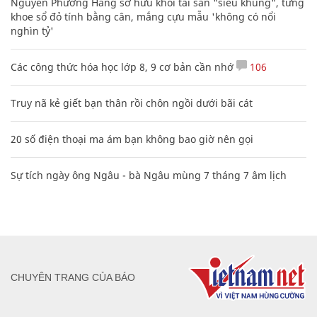
Nguyễn Phương Hằng sở hữu khối tài sản "siêu khủng", từng
khoe sổ đỏ tính bằng cân, mắng cựu mẫu 'không có nổi
nghìn tỷ'
Các công thức hóa học lớp 8, 9 cơ bản cần nhớ
106
Truy nã kẻ giết bạn thân rồi chôn ngồi dưới bãi cát
20 số điện thoại ma ám bạn không bao giờ nên gọi
Sự tích ngày ông Ngâu - bà Ngâu mùng 7 tháng 7 âm lịch
CHUYÊN TRANG CỦA BÁO