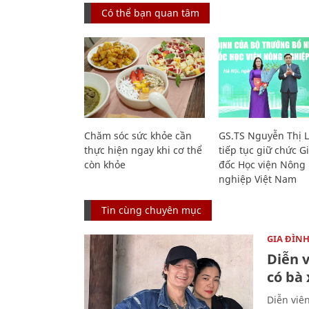
Có thể bạn quan tâm
Chăm sóc sức khỏe cần
GS.TS Nguyễn Thị 
thực hiện ngay khi cơ thể
tiếp tục giữ chức 
còn khỏe
đốc Học viện Nông
nghiệp Việt Nam
Tin cùng chuyên mục
GIA ĐÌN
Diễn 
có bà
Diễn viê