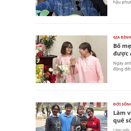
hậu phươ
GIA ĐÌN
Bố mẹ
được a
Ngày anh
động đến
ĐỜI SỐN
Làm v
quê s
Làm việc