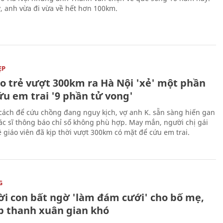
, anh vừa đi vừa về hết hơn 100km.
ẸP
áo trẻ vượt 300km ra Hà Nội 'xẻ' một phần
ứu em trai '9 phần tử vong'
cách để cứu chồng đang nguy kịch, vợ anh K. sẵn sàng hiến gan
c sĩ thông báo chỉ số không phù hợp. May mắn, người chị gái
 giáo viên đã kịp thời vượt 300km có mặt để cứu em trai.
G
ời con bất ngờ 'làm đám cưới' cho bố mẹ,
p thanh xuân gian khó