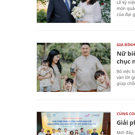
Lễ kỷ ni
món quà 
của đại g
GIA ĐÌN
Nữ biê
chục 
Bỏ việc 
vàn lời 
giúp chồ
CÙNG C
Giải 
Mới đây,