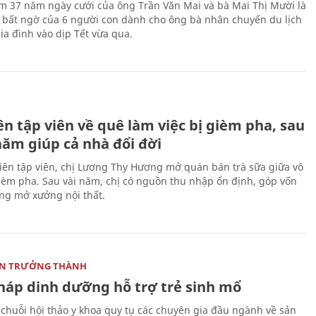
ệm 37 năm ngày cưới của ông Trần Văn Mai và bà Mai Thị Mười là
bất ngờ của 6 người con dành cho ông bà nhân chuyến du lịch
ia đình vào dịp Tết vừa qua.
H
n tập viên về quê làm việc bị gièm pha, sau
năm giúp cả nhà đổi đời
biên tập viên, chị Lương Thy Hương mở quán bán trà sữa giữa vô
gièm pha. Sau vài năm, chị có nguồn thu nhập ổn định, góp vốn
ng mở xưởng nội thất.
ON TRƯỞNG THÀNH
pháp dinh dưỡng hỗ trợ trẻ sinh mổ
 chuỗi hội thảo y khoa quy tụ các chuyên gia đầu ngành về sản