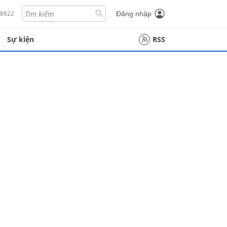
18822
Đăng nhập
Sự kiện
RSS