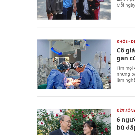
Mỗi ngày
KHỎE - Đ
Cô gi
gan c
Tìm mọi 
nhưng bá
làm nghề
ĐỜI SỐN
6 ngư
bù đắ