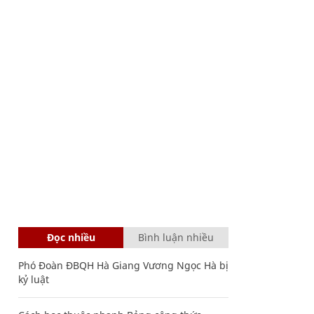
Đọc nhiều
Bình luận nhiều
Phó Đoàn ĐBQH Hà Giang Vương Ngọc Hà bị
kỷ luật