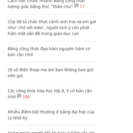
Cách học thuộc nhanh Bảng công thức
lượng giác bằng thơ, "thần chú"
17
Clip lột tả chân thực cảnh anh trai và em gái
như 'chó với mèo', người tinh ý còn phát
hiện một vấn đề trong giáo dục con
Bảng công thức đạo hàm nguyên hàm cơ
bản cần nhớ
20 số điện thoại ma ám bạn không bao giờ
nên gọi
Các công thức hóa học lớp 8, 9 cơ bản cần
nhớ
106
Nhiều điểm bất thường ở bằng đại học của
Lý Nhã Kỳ
Hàng ngàn người Mỹ ân hận vì tiêm vắc xin