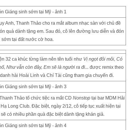
hụy Anh, Thanh Thảo cho ra mắt album nhạc sàn với chủ đề
n quà dành tặng em. Sau đó, cô lên đường lưu diễn và đón
 sớm tại đất nước cờ hoa.
ện 32 ca khúc từng làm nên tên tuổi như
Vị ngọt đôi môi, Có
ố, Như vẫn còn đây, Em sẽ là người ra đi...
được remix theo
danh hài Hoài Linh và Chí Tài cũng tham gia chuyến đi.
ẽ Thanh Thảo tổ chức tiệc ra mắt CD
Nonstop
tại bar MDM Hải
 Long Club. Đặc biệt, ngày 2/12, cô tiếp tục xuất hiện tại
sẽ có nhiều phần quà đặc biệt dành tặng khán giả.