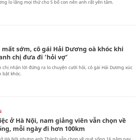
ng lo lắng mọi thứ cho 5 bố con nên anh rất yên tâm.
H
 mất sớm, cô gái Hải Dương oà khóc khi
nh chị đưa đi ‘hỏi vợ’
 chị nhận lời đứng ra lo chuyện cưới hỏi, cô gái Hải Dương xúc
 bật khóc.
G
iệc ở Hà Nội, nam giảng viên vẫn chọn về
ống, mỗi ngày đi hơn 100km
 ở Hà Nội nhưng anh Thành vẫn chọn về quê sống 16 năm nay.