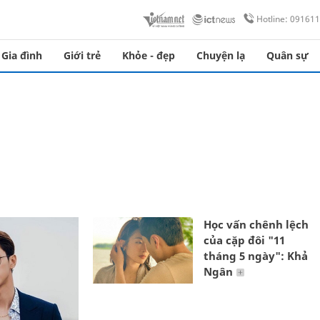
Hotline: 09161
Gia đình
Giới trẻ
Khỏe - đẹp
Chuyện lạ
Quân sự
Học vấn chênh lệch
của cặp đôi "11
tháng 5 ngày": Khả
Ngân