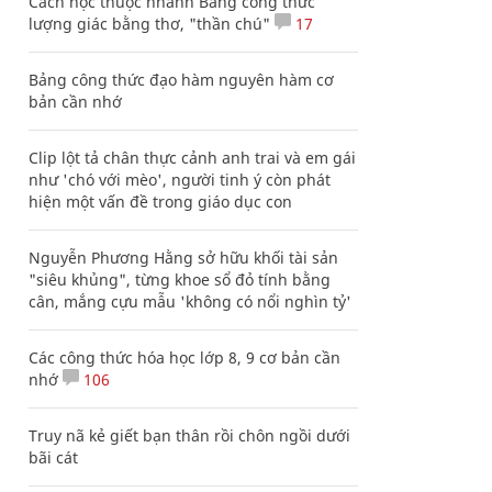
Cách học thuộc nhanh Bảng công thức
lượng giác bằng thơ, "thần chú"
17
Bảng công thức đạo hàm nguyên hàm cơ
bản cần nhớ
Clip lột tả chân thực cảnh anh trai và em gái
như 'chó với mèo', người tinh ý còn phát
hiện một vấn đề trong giáo dục con
Nguyễn Phương Hằng sở hữu khối tài sản
"siêu khủng", từng khoe sổ đỏ tính bằng
cân, mắng cựu mẫu 'không có nổi nghìn tỷ'
Các công thức hóa học lớp 8, 9 cơ bản cần
nhớ
106
Truy nã kẻ giết bạn thân rồi chôn ngồi dưới
bãi cát