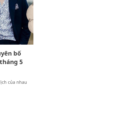
uyên bố
 tháng 5
địch của nhau