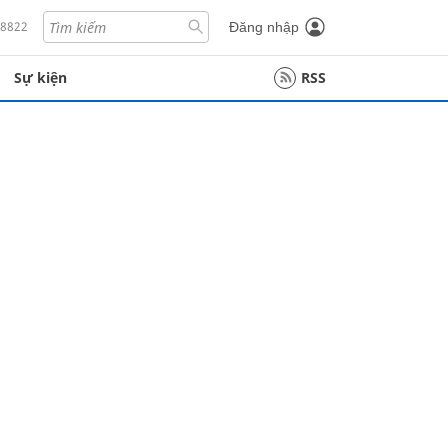
18822
Đăng nhập
Sự kiện
RSS