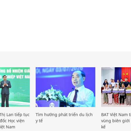
hị Lan tiếp tục
Tìm hướng phát triển du lịch
BAT Việt Nam t
đốc Học viện
y tế
vùng biên giới 
iệt Nam
kế