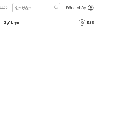
18822
Đăng nhập
Sự kiện
RSS