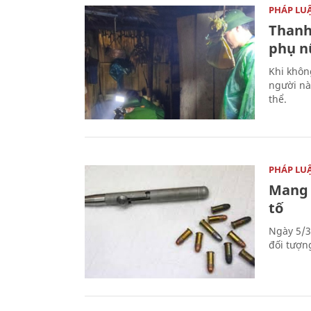
PHÁP LU
Thanh
phụ nữ
Khi khôn
người nà
thể.
PHÁP LU
Mang 
tố
Ngày 5/3
đối tượn