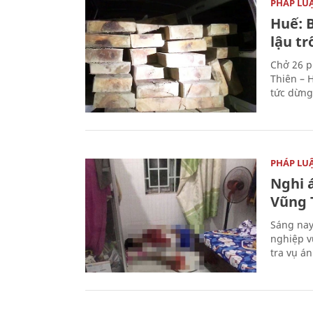
PHÁP LU
Huế: B
lậu t
Chở 26 p
Thiên – 
tức dừng
PHÁP LU
Nghi á
Vũng 
Sáng nay
nghiệp v
tra vụ á