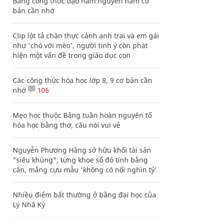
Bảng công thức đạo hàm nguyên hàm cơ
bản cần nhớ
Clip lột tả chân thực cảnh anh trai và em gái
như 'chó với mèo', người tinh ý còn phát
hiện một vấn đề trong giáo dục con
Các công thức hóa học lớp 8, 9 cơ bản cần
nhớ
106
Mẹo học thuộc Bảng tuần hoàn nguyên tố
hóa học bằng thơ, câu nói vui vẻ
Nguyễn Phương Hằng sở hữu khối tài sản
"siêu khủng", từng khoe sổ đỏ tính bằng
cân, mắng cựu mẫu 'không có nổi nghìn tỷ'
Nhiều điểm bất thường ở bằng đại học của
Lý Nhã Kỳ