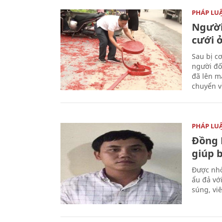
PHÁP LU
Người
cưới ở
Sau bị c
người đố
đã lên m
chuyển v
PHÁP LU
Đồng 
giúp 
Được nhờ
ẩu đả vớ
súng, vi