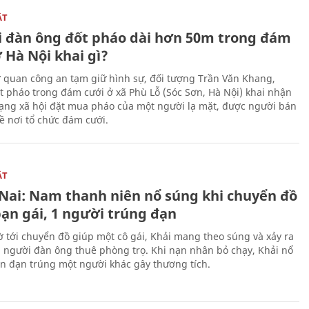
ẬT
 đàn ông đốt pháo dài hơn 50m trong đám
 Hà Nội khai gì?
ơ quan công an tạm giữ hình sự, đối tượng Trần Văn Khang,
t pháo trong đám cưới ở xã Phù Lỗ (Sóc Sơn, Hà Nội) khai nhận
ạng xã hội đặt mua pháo của một người lạ mặt, được người bán
ề nơi tổ chức đám cưới.
ẬT
Nai: Nam thanh niên nổ súng khi chuyển đồ
bạn gái, 1 người trúng đạn
 tới chuyển đồ giúp một cô gái, Khải mang theo súng và xảy ra
i người đàn ông thuê phòng trọ. Khi nạn nhân bỏ chạy, Khải nổ
ên đạn trúng một người khác gây thương tích.