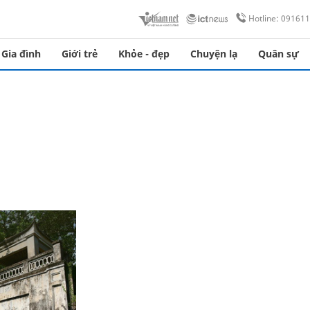
Hotline: 09161
Gia đình
Giới trẻ
Khỏe - đẹp
Chuyện lạ
Quân sự