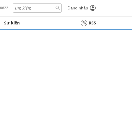
18822
Đăng nhập
Sự kiện
RSS