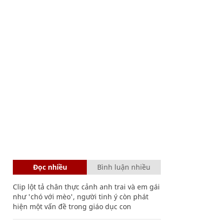
Đọc nhiều
Bình luận nhiều
Clip lột tả chân thực cảnh anh trai và em gái
như 'chó với mèo', người tinh ý còn phát
hiện một vấn đề trong giáo dục con