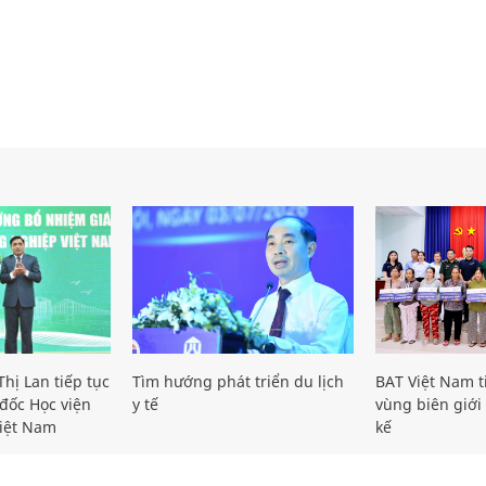
hị Lan tiếp tục
Tìm hướng phát triển du lịch
BAT Việt Nam t
đốc Học viện
y tế
vùng biên giới 
iệt Nam
kế