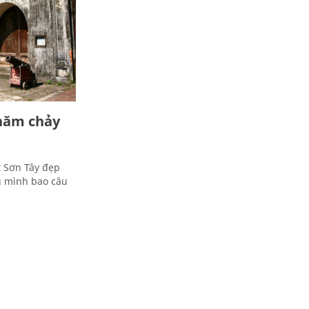
năm chảy
t Sơn Tây đẹp
g mình bao câu