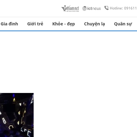
Hotline: 09161
Gia đình
Giới trẻ
Khỏe - đẹp
Chuyện lạ
Quân sự