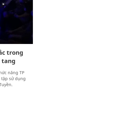
ắc trong
 tang
chức năng TP
ụ tập sử dụng
Tuyền.