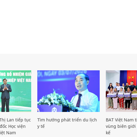
hị Lan tiếp tục
Tìm hướng phát triển du lịch
BAT Việt Nam t
đốc Học viện
y tế
vùng biên giới 
iệt Nam
kế