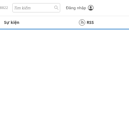
18822
Đăng nhập
Sự kiện
RSS