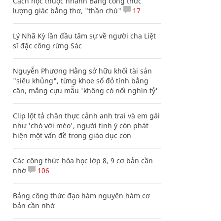
Cách học thuộc nhanh Bảng công thức
lượng giác bằng thơ, "thần chú"
17
Lý Nhã Kỳ lần đầu tâm sự về người cha Liệt
sĩ đặc công rừng Sác
Nguyễn Phương Hằng sở hữu khối tài sản
"siêu khủng", từng khoe sổ đỏ tính bằng
cân, mắng cựu mẫu 'không có nổi nghìn tỷ'
Clip lột tả chân thực cảnh anh trai và em gái
như 'chó với mèo', người tinh ý còn phát
hiện một vấn đề trong giáo dục con
Các công thức hóa học lớp 8, 9 cơ bản cần
nhớ
106
Bảng công thức đạo hàm nguyên hàm cơ
bản cần nhớ