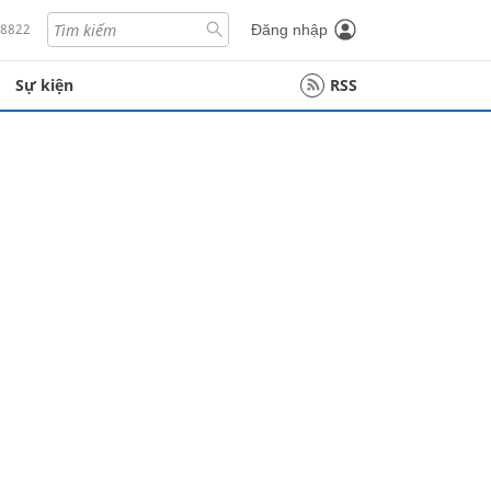
18822
Đăng nhập
Sự kiện
RSS