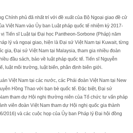
ng Chính phủ đã nhất trí với đề xuất của Bộ Ngoại giao đề cử
ủa Việt Nam vào Ủy ban Luật pháp quốc tế nhiệm kỳ 2017-
ị Tiến sĩ Luật tại Đại học Pantheon-Sorbone (Pháp) năm
p lý và ngoại giao, hiện là Đại sứ Việt Nam tại Kuwait, từng
ốc gia, Đại sứ Việt Nam tại Malaysia, tham gia nhiều đoàn
hiều đầu sách, báo về luật pháp quốc tế. Tiến sĩ Nguyễn
 luật môi trường, luật biển, phân định biên giới.
uán Việt Nam tại các nước, các Phái đoàn Việt Nam tại New
guyễn Hồng Thao với bạn bè quốc tế. Đặc biệt, Đại sứ
Nam tham dự Hội nghị thường niên của Tổ chức tư vấn pháp
hành viên đoàn Việt Nam tham dự Hội nghị quốc gia thành
 6/2016) và các cuộc họp của Ủy ban Pháp lý Đại hội đồng