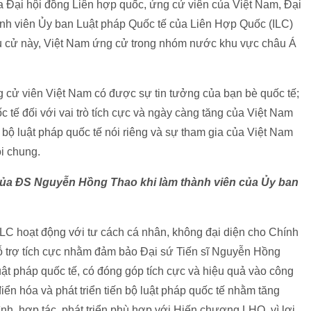
a Đại hội đồng Liên hợp quốc, ứng cử viên của Việt Nam, Đại
nh viên Ủy ban Luật pháp Quốc tế của Liên Hợp Quốc (ILC)
ầu cử này, Việt Nam ứng cử trong nhóm nước khu vực châu Á
g cử viên Việt Nam có được sự tin tưởng của bạn bè quốc tế;
 tế đối với vai trò tích cực và ngày càng tăng của Việt Nam
ến bộ luật pháp quốc tế nói riêng và sự tham gia của Việt Nam
i chung.
 của ĐS Nguyễn Hồng Thao khi làm thành viên của Ủy ban
ILC hoạt động với tư cách cá nhân, không đại diện cho Chính
ỗ trợ tích cực nhằm đảm bảo Đại sứ Tiến sĩ Nguyễn Hồng
ật pháp quốc tế, có đóng góp tích cực và hiệu quả vào công
ển hóa và phát triển tiến bộ luật pháp quốc tế nhằm tăng
nh, hợp tác, phát triển phù hợp với Hiến chương LHQ, vì lợi