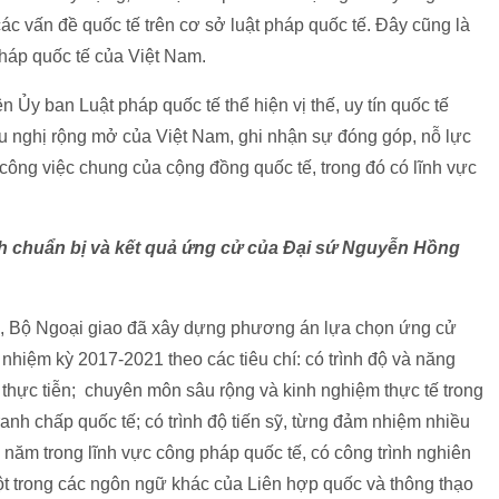
các vấn đề quốc tế trên cơ sở luật pháp quốc tế. Đây cũng là
pháp quốc tế của Việt Nam.
 Ủy ban Luật pháp quốc tế thể hiện vị thế, uy tín quốc tế
 nghị rộng mở của Việt Nam, ghi nhận sự đóng góp, nỗ lực
 công việc chung của cộng đồng quốc tế, trong đó có lĩnh vực
nh chuẩn bị và kết quả ứng cử của Đại sứ Nguyễn Hồng
, Bộ Ngoại giao đã xây dựng phương án lựa chọn ứng cử
nhiệm kỳ 2017-2021 theo các tiêu chí: có trình độ và năng
và thực tiễn; chuyên môn sâu rộng và kinh nghiệm thực tế trong
 tranh chấp quốc tế; có trình độ tiến sỹ, từng đảm nhiệm nhiều
u năm trong lĩnh vực công pháp quốc tế, có công trình nghiên
ột trong các ngôn ngữ khác của Liên hợp quốc và thông thạo