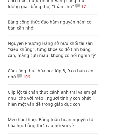
Cách học thuộc nhanh Bảng công thức
lượng giác bằng thơ, "thần chú"
17
Bảng công thức đạo hàm nguyên hàm cơ
bản cần nhớ
Nguyễn Phương Hằng sở hữu khối tài sản
"siêu khủng", từng khoe sổ đỏ tính bằng
cân, mắng cựu mẫu 'không có nổi nghìn tỷ'
Các công thức hóa học lớp 8, 9 cơ bản cần
nhớ
106
Clip lột tả chân thực cảnh anh trai và em gái
như 'chó với mèo', người tinh ý còn phát
hiện một vấn đề trong giáo dục con
Mẹo học thuộc Bảng tuần hoàn nguyên tố
hóa học bằng thơ, câu nói vui vẻ