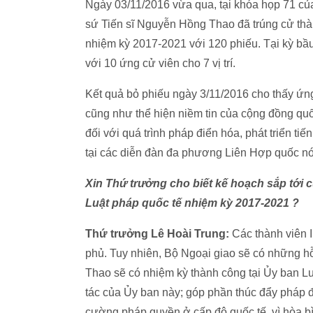
Ngày 03/11/2016 vừa qua, tại khóa họp 71 củ
sứ Tiến sĩ Nguyễn Hồng Thao đã trúng cử thà
nhiệm kỳ 2017-2021 với 120 phiếu. Tại kỳ b
với 10 ứng cử viên cho 7 vị trí.
Kết quả bỏ phiếu ngày 3/11/2016 cho thấy ứn
cũng như thể hiện niềm tin của cộng đồng quốc
đối với quá trình pháp điển hóa, phát triển ti
tại các diễn đàn đa phương Liên Hợp quốc nó
Xin Thứ trưởng cho biết kế hoạch sắp tới
Luật pháp quốc tế nhiệm kỳ 2017-2021 ?
Thứ trưởng Lê Hoài Trung:
Các thành viên 
phủ. Tuy nhiên, Bộ Ngoại giao sẽ có những h
Thao sẽ có nhiệm kỳ thành công tại Ủy ban Lu
tác của Ủy ban này; góp phần thúc đẩy pháp đi
cường pháp quyền ở cấp độ quốc tế, vì hòa bì