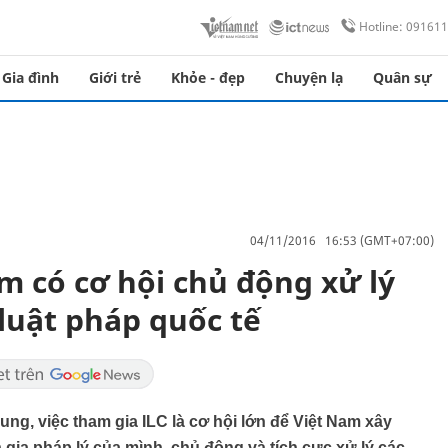
Hotline: 09161
Gia đình
Giới trẻ
Khỏe - đẹp
Chuyện lạ
Quân sự
04/11/2016 16:53 (GMT+07:00)
m có cơ hội chủ động xử lý
 luật pháp quốc tế
ng, việc tham gia ILC là cơ hội lớn để Việt Nam xây
 gia pháp lý của mình, chủ động và tích cực xử lý các