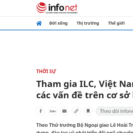
Đời sống
Thị trường
Thế giới
THỜI SỰ
Tham gia ILC, Việt Na
các vấn đề trên cơ sở
Theo Thứ trưởng Bộ Ngoại giao Lê Hoài Tru
dựng, đào tạo và phát triển đội ngũ chuyên