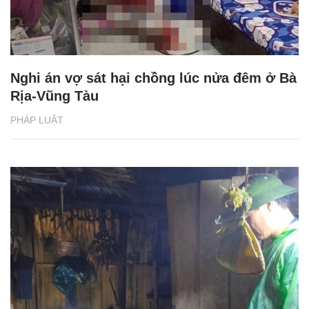
Nghi án vợ sát hại chồng lúc nửa đêm ở Bà
Rịa-Vũng Tàu
PHÁP LUẬT