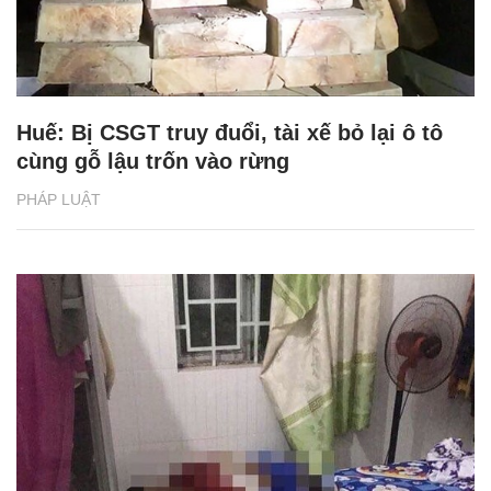
Huế: Bị CSGT truy đuổi, tài xế bỏ lại ô tô
cùng gỗ lậu trốn vào rừng
PHÁP LUẬT