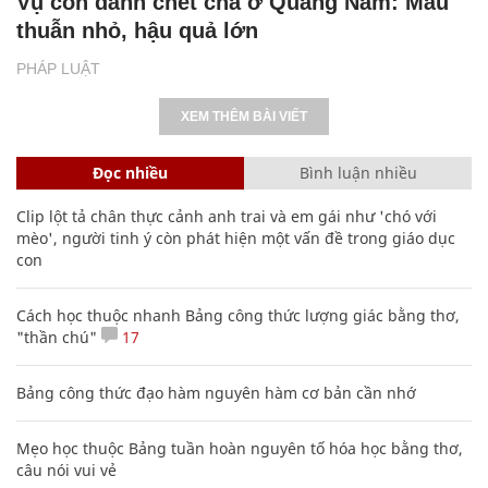
Vụ con đánh chết cha ở Quảng Nam: Mâu
thuẫn nhỏ, hậu quả lớn
PHÁP LUẬT
XEM THÊM BÀI VIẾT
Đọc nhiều
Bình luận nhiều
Clip lột tả chân thực cảnh anh trai và em gái như 'chó với
mèo', người tinh ý còn phát hiện một vấn đề trong giáo dục
con
Cách học thuộc nhanh Bảng công thức lượng giác bằng thơ,
"thần chú"
17
Bảng công thức đạo hàm nguyên hàm cơ bản cần nhớ
Mẹo học thuộc Bảng tuần hoàn nguyên tố hóa học bằng thơ,
câu nói vui vẻ