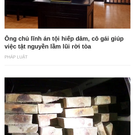
Ông chủ lĩnh án tội hiếp dâm, cô gái giúp
việc tật nguyền lầm lũi rời tòa
PHÁP LUẬT