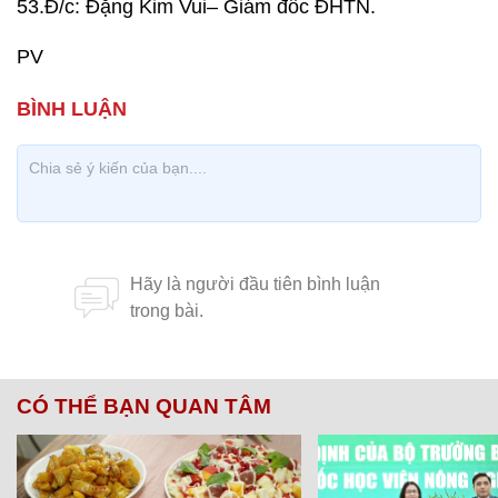
53.Đ/c: Đặng Kim Vui– Giám đốc ĐHTN.
PV
CÓ THỂ BẠN QUAN TÂM