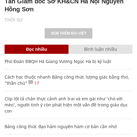
Tân Giám đốc Sở KH&CN Hà Nội Nguyễn
Hồng Sơn
THỜI SỰ
XEM THÊM BÀI VIẾT
Đọc nhiều
Bình luận nhiều
Phó Đoàn ĐBQH Hà Giang Vương Ngọc Hà bị kỷ luật
Cách học thuộc nhanh Bảng công thức lượng giác bằng thơ,
"thần chú"
17
Clip lột tả chân thực cảnh anh trai và em gái như 'chó với
mèo', người tinh ý còn phát hiện một vấn đề trong giáo dục
con
Bảng công thức đạo hàm nguyên hàm cơ bản cần nhớ