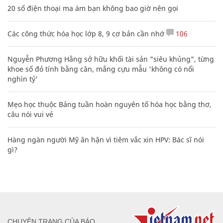
20 số điện thoại ma ám bạn không bao giờ nên gọi
Các công thức hóa học lớp 8, 9 cơ bản cần nhớ
106
Nguyễn Phương Hằng sở hữu khối tài sản "siêu khủng", từng
khoe sổ đỏ tính bằng cân, mắng cựu mẫu 'không có nổi
nghìn tỷ'
Mẹo học thuộc Bảng tuần hoàn nguyên tố hóa học bằng thơ,
câu nói vui vẻ
Hàng ngàn người Mỹ ân hận vì tiêm vắc xin HPV: Bác sĩ nói
gì?
CHUYÊN TRANG CỦA BÁO