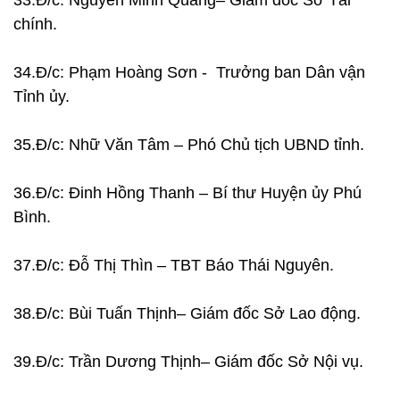
33.Đ/c: Nguyễn Minh Quang– Giám đốc Sở Tài
chính.
34.Đ/c: Phạm Hoàng Sơn - Trưởng ban Dân vận
Tỉnh ủy.
35.Đ/c: Nhữ Văn Tâm – Phó Chủ tịch UBND tỉnh.
36.Đ/c: Đinh Hồng Thanh – Bí thư Huyện ủy Phú
Bình.
37.Đ/c: Đỗ Thị Thìn – TBT Báo Thái Nguyên.
38.Đ/c: Bùi Tuấn Thịnh– Giám đốc Sở Lao động.
39.Đ/c: Trần Dương Thịnh– Giám đốc Sở Nội vụ.