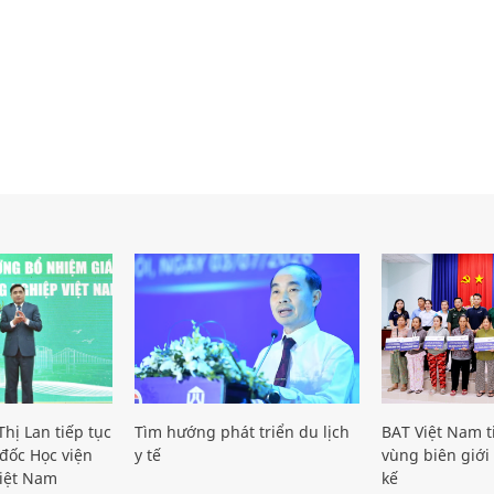
hị Lan tiếp tục
Tìm hướng phát triển du lịch
BAT Việt Nam t
đốc Học viện
y tế
vùng biên giới 
iệt Nam
kế