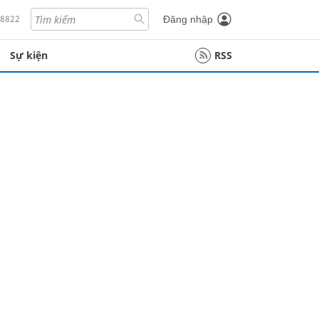
18822
Đăng nhập
Sự kiện
RSS