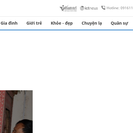
Hotline: 09161
Gia đình
Giới trẻ
Khỏe - đẹp
Chuyện lạ
Quân sự