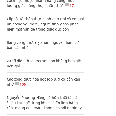
Cách học thuộc nhanh Bảng công thức
lượng giác bằng thơ, "thần chú"
17
Clip lột tả chân thực cảnh anh trai và em gái
như 'chó với mèo', người tinh ý còn phát
hiện một vấn đề trong giáo dục con
Bảng công thức đạo hàm nguyên hàm cơ
bản cần nhớ
20 số điện thoại ma ám bạn không bao giờ
nên gọi
Các công thức hóa học lớp 8, 9 cơ bản cần
nhớ
106
Nguyễn Phương Hằng sở hữu khối tài sản
"siêu khủng", từng khoe sổ đỏ tính bằng
cân, mắng cựu mẫu 'không có nổi nghìn tỷ'