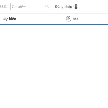
18822
Đăng nhập
Sự kiện
RSS