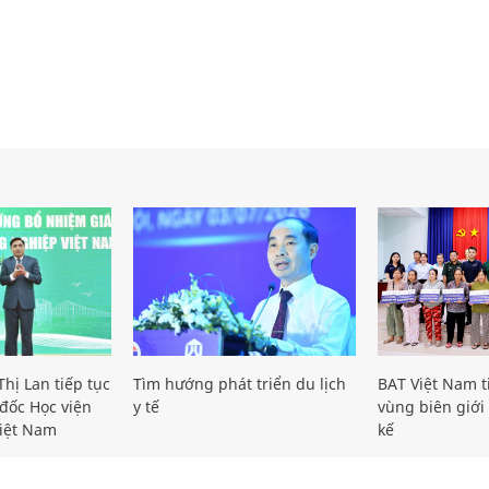
hị Lan tiếp tục
Tìm hướng phát triển du lịch
BAT Việt Nam t
đốc Học viện
y tế
vùng biên giới 
iệt Nam
kế