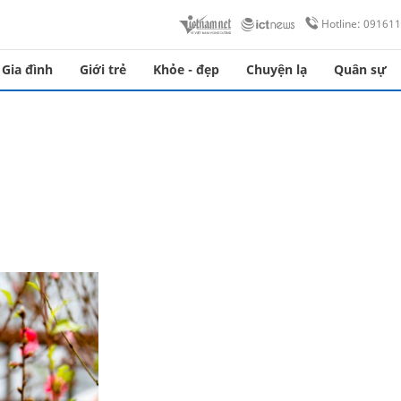
Hotline: 09161
Gia đình
Giới trẻ
Khỏe - đẹp
Chuyện lạ
Quân sự