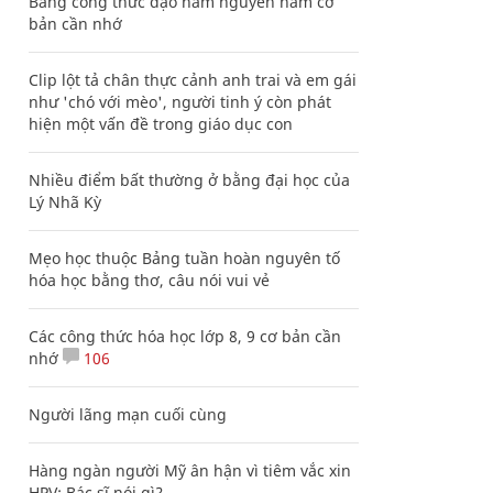
Bảng công thức đạo hàm nguyên hàm cơ
bản cần nhớ
Clip lột tả chân thực cảnh anh trai và em gái
như 'chó với mèo', người tinh ý còn phát
hiện một vấn đề trong giáo dục con
Nhiều điểm bất thường ở bằng đại học của
Lý Nhã Kỳ
Mẹo học thuộc Bảng tuần hoàn nguyên tố
hóa học bằng thơ, câu nói vui vẻ
Các công thức hóa học lớp 8, 9 cơ bản cần
nhớ
106
Người lãng mạn cuối cùng
Hàng ngàn người Mỹ ân hận vì tiêm vắc xin
HPV: Bác sĩ nói gì?