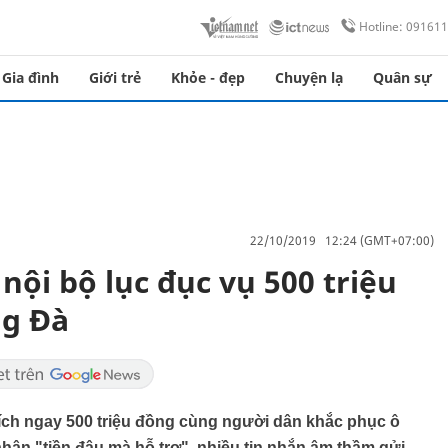
Hotline: 09161
Gia đình
Giới trẻ
Khỏe - đẹp
Chuyện lạ
Quân sự
22/10/2019 12:24 (GMT+07:00)
nội bộ lục đục vụ 500 triệu
ng Đà
rích ngay 500 triệu đồng cùng người dân khắc phục ô
nhận "tiền đâu mà hỗ trợ", nhiều tin nhắn âm thầm gửi