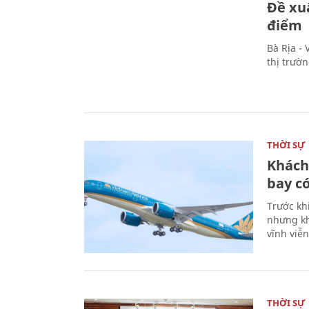
Đề xu
điểm
Bà Rịa -
thị trườ
THỜI SỰ
Khách
bay có
Trước kh
nhưng kh
vĩnh viễ
THỜI SỰ