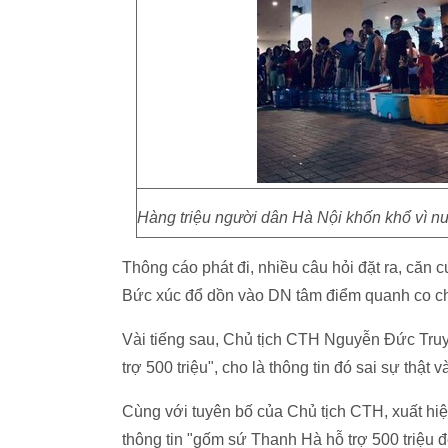
Hàng triệu người dân Hà Nội khốn khổ vì n
Thông cáo phát đi, nhiều câu hỏi đặt ra, că
Bức xúc đổ dồn vào DN tâm điểm quanh co chu
Vài tiếng sau, Chủ tịch CTH Nguyễn Đức Truyề
trợ 500 triệu", cho là thông tin đó sai sự thật 
Cùng với tuyên bố của Chủ tịch CTH, xuất hiện
thông tin "gốm sứ Thanh Hà hỗ trợ 500 triệu 