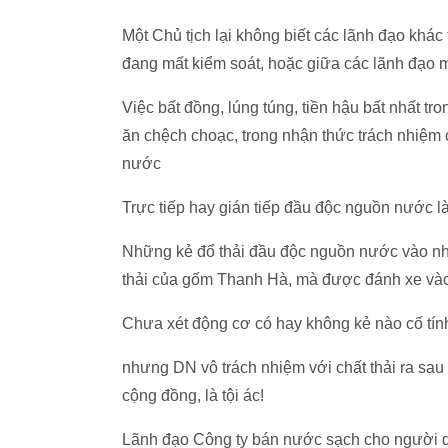
Một Chủ tịch lại không biết các lãnh đạo khá
đang mất kiểm soát, hoặc giữa các lãnh đạo 
Việc bất đồng, lúng túng, tiền hậu bất nhất 
ăn chệch choạc, trong nhận thức trách nhiệm
nước
Trực tiếp hay gián tiếp đầu độc nguồn nước là
Những kẻ đổ thải đầu độc nguồn nước vào n
thải của gốm Thanh Hà, mà được đánh xe vào 
Chưa xét động cơ có hay không kẻ nào cố tí
nhưng DN vô trách nhiệm với chất thải ra sau 
cộng đồng, là tội ác!
Lãnh đạo Công ty bán nước sạch cho người d