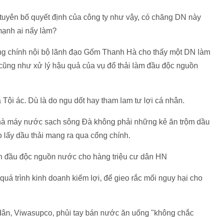
c tuyên bố quyết định của công ty như vậy, có chăng DN này
mạnh ai nấy làm?
trong chính nội bộ lãnh đạo Gốm Thanh Hà cho thấy một DN làm
 cũng như xử lý hậu quả của vụ đổ thải làm đầu độc nguồn
 Tội ác. Dù là do ngu dốt hay tham lam tư lợi cá nhân.
hà máy nước sạch sông Đà không phải những kẻ ăn trộm dầu
lấy dầu thải mang ra qua cổng chính.
nh đầu độc nguồn nước cho hàng triệu cư dân HN
quá trình kinh doanh kiếm lợi, để gieo rắc mối nguy hại cho
ân, Viwasupco, phủi tay bán nước ăn uống "không chắc