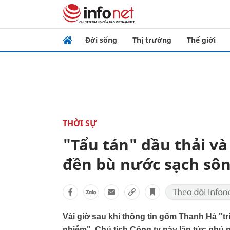
Đời sống
Thị trường
Thế giới
THỜI SỰ
"Tẩu tán" dầu thải và 
đền bù nước sạch sô
Vài giờ sau khi thông tin gốm Thanh Hà "t
nhiễm", Chủ tịch Công ty này lập tức phủ 