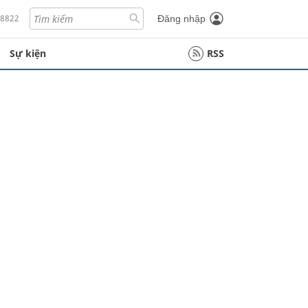
18822
Đăng nhập
Sự kiện
RSS