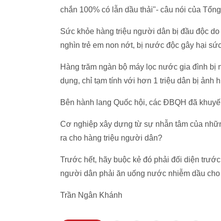
chắn 100% có lẫn dầu thải"- câu nói của Tổng
Sức khỏe hàng triệu người dân bị đầu độc do
nghìn trẻ em non nớt, bị nước độc gây hại sứ
Hàng trăm ngàn bộ máy lọc nước gia đình bị 
dụng, chỉ tạm tính với hơn 1 triệu dân bị ảnh 
Bên hành lang Quốc hội, các ĐBQH đã khuyến
Cơ nghiệp xây dựng từ sự nhẫn tâm của nhữn
ra cho hàng triệu người dân?
Trước hết, hãy buộc kẻ đó phải đối diện trướ
người dân phải ăn uống nước nhiễm dầu cho l
Trần Ngân Khánh