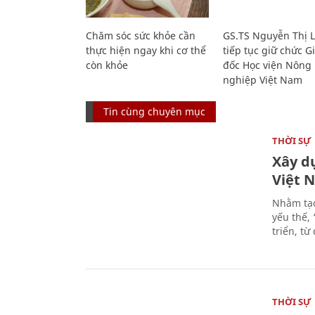
Chăm sóc sức khỏe cần
GS.TS Nguyễn Thị 
thực hiện ngay khi cơ thể
tiếp tục giữ chức 
còn khỏe
đốc Học viện Nông
nghiệp Việt Nam
Tin cùng chuyên mục
THỜI SỰ
Xây d
Việt 
Nhằm tạo
yếu thế,
triển, t
THỜI SỰ