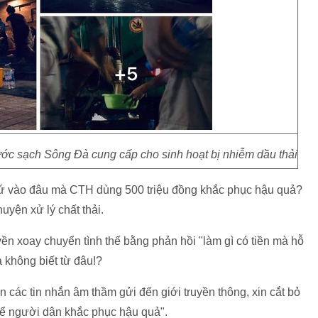
ước sạch Sông Đà cung cấp cho sinh hoạt bị nhiễm dầu thải
n cứ vào đâu mà CTH dùng 500 triệu đồng khắc phục hậu quả?
yện xử lý chất thải.
n xoay chuyển tình thế bằng phản hồi "làm gì có tiền mà hỗ
và không biết từ đâu!?
 các tin nhắn âm thầm gửi đến giới truyền thông, xin cắt bỏ
để người dân khắc phục hậu quả".