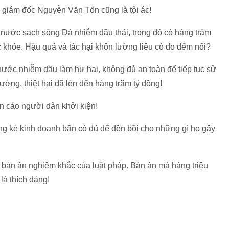
 giám đốc Nguyễn Văn Tốn cũng là tội ác!
 nước sạch sông Đà nhiễm dầu thải, trong đó có hàng trăm
c khỏe. Hậu quả và tác hại khôn lường liệu có đo đếm nổi?
nước nhiễm dầu làm hư hại, không đủ an toàn để tiếp tục sử
hưởng, thiệt hại đã lên đến hàng trăm tỷ đồng!
 cáo người dân khởi kiện!
g kẻ kinh doanh bẩn có đủ để đền bồi cho những gì họ gây
c bản án nghiêm khắc của luật pháp. Bản án mà hàng triệu
à thích đáng!