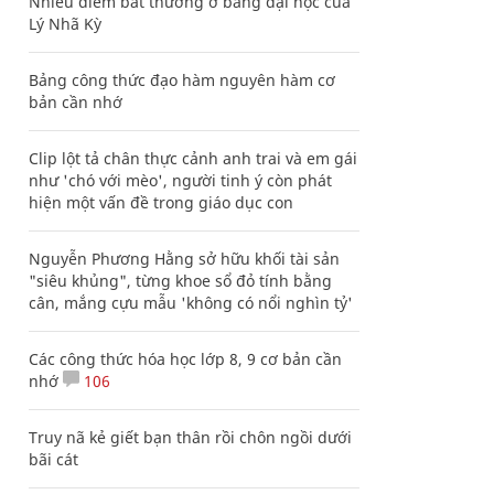
Nhiều điểm bất thường ở bằng đại học của
Lý Nhã Kỳ
Bảng công thức đạo hàm nguyên hàm cơ
bản cần nhớ
Clip lột tả chân thực cảnh anh trai và em gái
như 'chó với mèo', người tinh ý còn phát
hiện một vấn đề trong giáo dục con
Nguyễn Phương Hằng sở hữu khối tài sản
"siêu khủng", từng khoe sổ đỏ tính bằng
cân, mắng cựu mẫu 'không có nổi nghìn tỷ'
Các công thức hóa học lớp 8, 9 cơ bản cần
nhớ
106
Truy nã kẻ giết bạn thân rồi chôn ngồi dưới
bãi cát