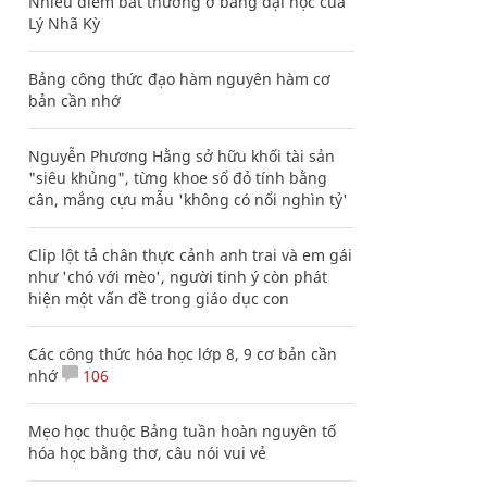
Nhiều điểm bất thường ở bằng đại học của
Lý Nhã Kỳ
Bảng công thức đạo hàm nguyên hàm cơ
bản cần nhớ
Nguyễn Phương Hằng sở hữu khối tài sản
"siêu khủng", từng khoe sổ đỏ tính bằng
cân, mắng cựu mẫu 'không có nổi nghìn tỷ'
Clip lột tả chân thực cảnh anh trai và em gái
như 'chó với mèo', người tinh ý còn phát
hiện một vấn đề trong giáo dục con
Các công thức hóa học lớp 8, 9 cơ bản cần
nhớ
106
Mẹo học thuộc Bảng tuần hoàn nguyên tố
hóa học bằng thơ, câu nói vui vẻ