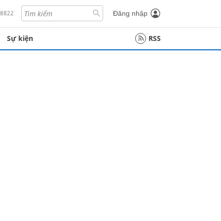
18822
Đăng nhập
Sự kiện
RSS