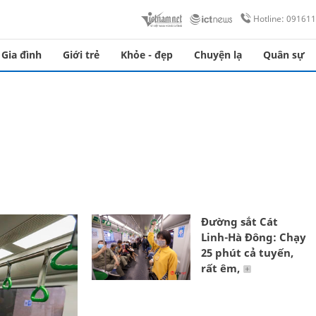
Hotline: 09161
Gia đình
Giới trẻ
Khỏe - đẹp
Chuyện lạ
Quân sự
Đường sắt Cát
Linh-Hà Đông: Chạy
25 phút cả tuyến,
rất êm,