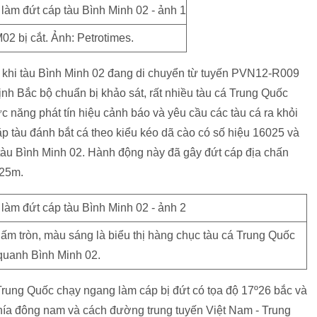
2 bị cắt. Ảnh: Petrotimes.
, khi tàu Bình Minh 02 đang di chuyển từ tuyến PVN12-R009
h Bắc bộ chuẩn bị khảo sát, rất nhiều tàu cá Trung Quốc
c năng phát tín hiệu cảnh báo và yêu cầu các tàu cá ra khỏi
ặp tàu đánh bắt cá theo kiểu kéo dã cào có số hiệu 16025 và
àu Bình Minh 02. Hành động này đã gây đứt cáp địa chấn
 25m.
ấm tròn, màu sáng là biểu thị hàng chục tàu cá Trung Quốc
quanh Bình Minh 02.
á Trung Quốc chạy ngang làm cáp bị đứt có tọa độ 17º26 bắc và
hía đông nam và cách đường trung tuyến Việt Nam - Trung