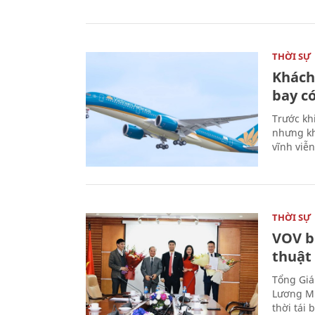
THỜI SỰ
Khách
bay có
Trước kh
nhưng kh
vĩnh viễ
THỜI SỰ
VOV b
thuật
Tổng Giá
Lương Mi
thời tái