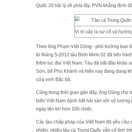
Quốc 20 hải lý về phía tây. PVN khẳng định 
Vị trí xảy ra sự cố và hướn
Theo ông Phạm Việt Dũng - phó trưởng ban t
từ tháng 5-2012 tàu Bình Minh 02 đã tiến hành 
thềm lục địa Việt Nam. Tàu đã bắt đầu khảo s
Sơn, bể Phú Khánh và hiện nay đang đang khả
cửa vịnh Bắc bộ.
Cũng trong thời gian gần đây, ông Dũng cho b
biển Việt Nam đánh bắt hải sản với số lượng 
ngày lên tới hơn 100 chiếc.
Các tàu chấp pháp của Việt Nam đã yêu cầu c
nhiên, nhiều tàu cá Trung Quốc vẫn cố tình t