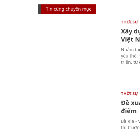
Tin cùng chuyên mục
THỜI SỰ
Xây d
Việt 
Nhằm tạo
yếu thế,
triển, t
THỜI SỰ
Đề xu
điểm
Bà Rịa -
thị trườ