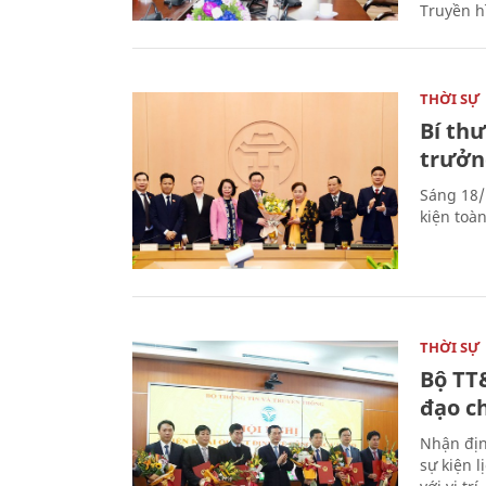
Truyền h
THỜI SỰ
Bí th
trưởn
Sáng 18/
kiện toà
THỜI SỰ
Bộ TT
đạo c
Nhận địn
sự kiện 