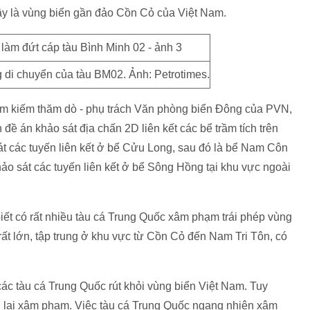
đây là vùng biển gần đảo Cồn Cỏ của Việt Nam.
g di chuyển của tàu BM02. Ảnh: Petrotimes.
ìm kiếm thăm dò - phụ trách Văn phòng biển Đông của PVN,
đề án khảo sát địa chấn 2D liên kết các bể trầm tích trên
át các tuyến liên kết ở bể Cửu Long, sau đó là bể Nam Côn
o sát các tuyến liên kết ở bể Sông Hồng tại khu vực ngoài
iết có rất nhiều tàu cá Trung Quốc xâm phạm trái phép vùng
rất lớn, tập trung ở khu vực từ Cồn Cỏ đến Nam Tri Tôn, có
ác tàu cá Trung Quốc rút khỏi vùng biển Việt Nam. Tuy
rở lại xâm phạm. Việc tàu cá Trung Quốc ngang nhiên xâm