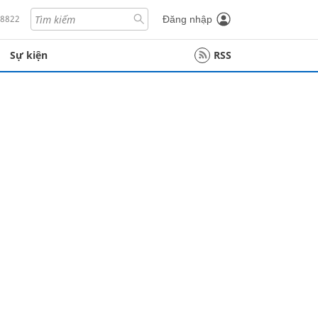
18822
Đăng nhập
Sự kiện
RSS