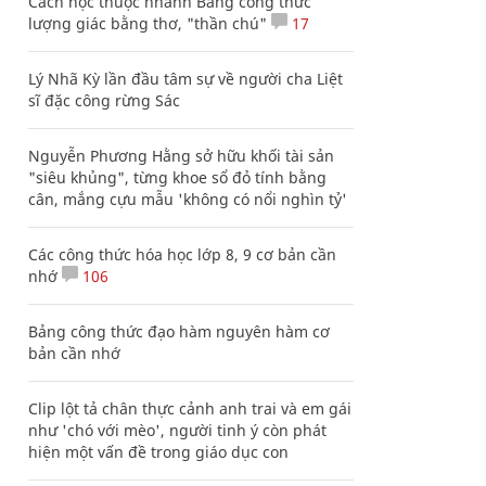
Cách học thuộc nhanh Bảng công thức
lượng giác bằng thơ, "thần chú"
17
Lý Nhã Kỳ lần đầu tâm sự về người cha Liệt
sĩ đặc công rừng Sác
Nguyễn Phương Hằng sở hữu khối tài sản
"siêu khủng", từng khoe sổ đỏ tính bằng
cân, mắng cựu mẫu 'không có nổi nghìn tỷ'
Các công thức hóa học lớp 8, 9 cơ bản cần
nhớ
106
Bảng công thức đạo hàm nguyên hàm cơ
bản cần nhớ
Clip lột tả chân thực cảnh anh trai và em gái
như 'chó với mèo', người tinh ý còn phát
hiện một vấn đề trong giáo dục con