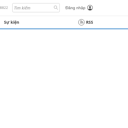
18822
Đăng nhập
Sự kiện
RSS