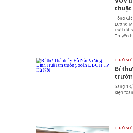
VOV b
thuật
Tổng Giá
Lương Mi
thời tái
Truyền h
THỜI SỰ
Bí th
trưởn
Sáng 18/
kiện toà
THỜI SỰ