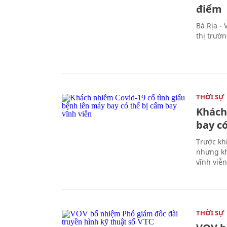
điểm
Bà Rịa -
thị trườ
THỜI SỰ
Khách
bay có
Trước kh
nhưng kh
vĩnh viễ
THỜI SỰ