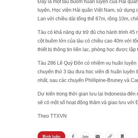
Đây là một tàu buồm huấn luyện của Hải quân
luyện, Học viện Hải quân Việt Nam, sử dụng c
Lan với chiều dài tổng thể 67m, rộng 10m, ch
Tàu có khả năng dự trữ đủ cho hành trình 45 n
cột buồm lớn của tàu có chiều cao 40m với tổ
thiết bị thông tin liên lạc, phòng học được lập 
Tàu 286 Lê Quý Đôn có nhiệm vụ huấn luyện h
chuyến thứ 3 tàu đưa học viên đi huấn luyện t
nhất, sau các chuyến Phillipine-Bruney và C
Dự kiến trong thời gian lưu lại Indonesia đến
sẽ có một số hoạt động thăm và giao lưu với 
Theo TTXVN
Bình luận