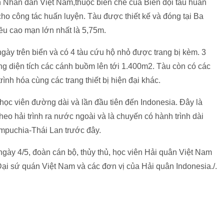
 Nhân dân Việt Nam,thuộc biên chế của Biên đội tàu huấn
ho công tác huấn luyện. Tàu được thiết kế và đóng tại Ba
iều cao mạn lớn nhất là 5,75m.
gày trên biển và có 4 tàu cứu hộ nhỏ được trang bị kèm. 3
ng diện tích các cánh buồm lên tới 1.400m2. Tàu còn có các
trình hóa cùng các trang thiết bị hiện đại khác.
ọc viên đường dài và lần đầu tiên đến Indonesia. Đây là
heo hải trình ra nước ngoài và là chuyến có hành trình dài
ampuchia-Thái Lan trước đây.
 ngày 4/5, đoàn cán bộ, thủy thủ, học viên Hải quân Việt Nam
Đại sứ quán Việt Nam và các đơn vị của Hải quân Indonesia./.