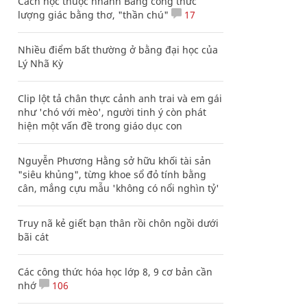
Cách học thuộc nhanh Bảng công thức
lượng giác bằng thơ, "thần chú"
17
Nhiều điểm bất thường ở bằng đại học của
Lý Nhã Kỳ
Clip lột tả chân thực cảnh anh trai và em gái
như 'chó với mèo', người tinh ý còn phát
hiện một vấn đề trong giáo dục con
Nguyễn Phương Hằng sở hữu khối tài sản
"siêu khủng", từng khoe sổ đỏ tính bằng
cân, mắng cựu mẫu 'không có nổi nghìn tỷ'
Truy nã kẻ giết bạn thân rồi chôn ngồi dưới
bãi cát
Các công thức hóa học lớp 8, 9 cơ bản cần
nhớ
106