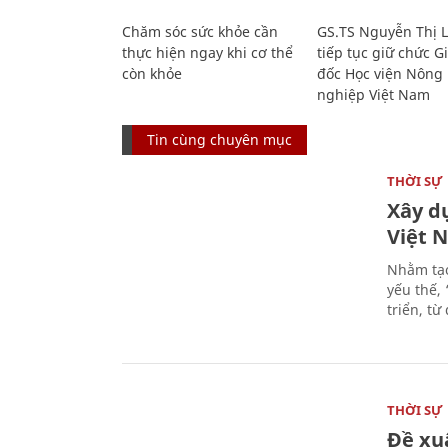
Chăm sóc sức khỏe cần
GS.TS Nguyễn Thị 
thực hiện ngay khi cơ thể
tiếp tục giữ chức 
còn khỏe
đốc Học viện Nông
nghiệp Việt Nam
Tin cùng chuyên mục
THỜI SỰ
Xây d
Việt 
Nhằm tạo
yếu thế,
triển, t
THỜI SỰ
Đề xu