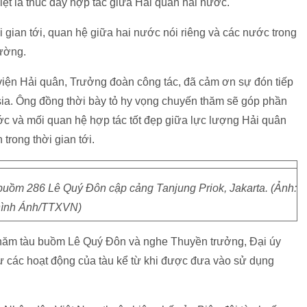
iệt là thúc đẩy hợp tác giữa Hải quân hai nước.
 gian tới, quan hệ giữa hai nước nói riêng và các nước trong
ường.
ện Hải quân, Trưởng đoàn công tác, đã cảm ơn sự đón tiếp
sia. Ông đồng thời bày tỏ hy vọng chuyến thăm sẽ góp phần
ước và mối quan hệ hợp tác tốt đẹp giữa lực lượng Hải quân
trong thời gian tới.
buồm 286 Lê Quý Đôn cập cảng Tanjung Priok, Jakarta. (Ảnh:
ình Ánh/TTXVN)
 thăm tàu buồm Lê Quý Đôn và nghe Thuyền trưởng, Đại úy
ư các hoạt động của tàu kể từ khi được đưa vào sử dụng