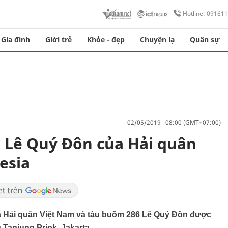
Hotline: 09161
Gia đình
Giới trẻ
Khỏe - đẹp
Chuyện lạ
Quân sự
02/05/2019 08:00 (GMT+07:00)
 Lê Quý Đôn của Hải quân
esia
ủa Hải quân Việt Nam và tàu buồm 286 Lê Quý Đôn được
 Tanjung Priok, Jakarta.