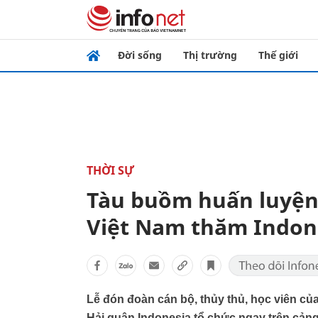
Đời sống
Thị trường
Thế giới
THỜI SỰ
Tàu buồm huấn luyện
Việt Nam thăm Indon
Lễ đón đoàn cán bộ, thủy thủ, học viên c
Hải quân Indonesia tổ chức ngay trên cảng