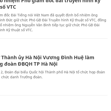
ổ nhiệm Phó giám đốc đài truyền hình kỹ
 số VTC
m đốc Đài Tiếng nói Việt Nam đã quyết định bổ nhiệm ông
nh Đức giữ chức Phó GĐ Đài Truyền hình Kỹ thuật số VTC, đồng
 bổ nhiệm ông Nguyễn Văn Bình tiếp tục giữ chức Phó GĐ Đài
ình Kỹ thuật số VTC.
ư Thành ủy Hà Nội Vương Đình Huệ làm
g đoàn ĐBQH TP Hà Nội
 2, Đoàn đại biểu Quốc hội Thành phố Hà Nội tổ chức họp đoàn
n chức danh Trưởng đoàn.