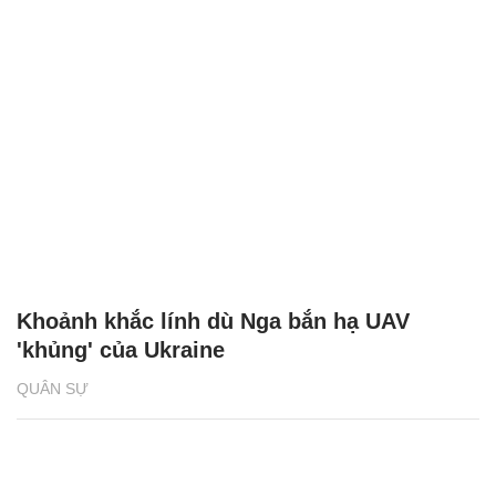
Khoảnh khắc lính dù Nga bắn hạ UAV
'khủng' của Ukraine
QUÂN SỰ