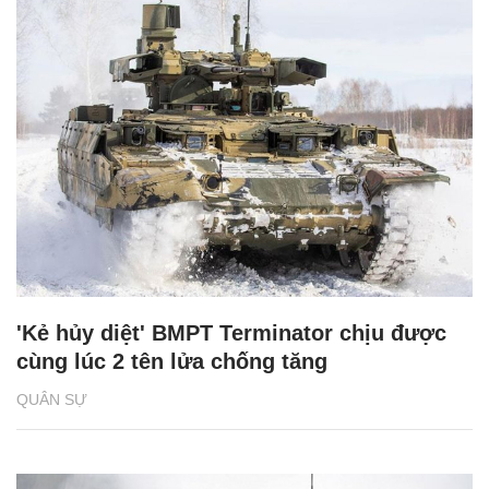
'Kẻ hủy diệt' BMPT Terminator chịu được
cùng lúc 2 tên lửa chống tăng
QUÂN SỰ