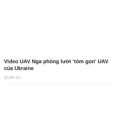
Video UAV Nga phóng lưới 'tóm gọn' UAV
của Ukraine
QUÂN SỰ