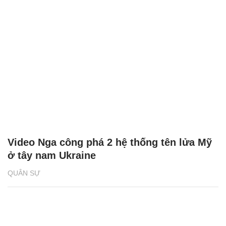
Video Nga công phá 2 hệ thống tên lửa Mỹ
ở tây nam Ukraine
QUÂN SỰ