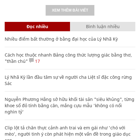
XEM THÊM BÀI VIẾT
Đọc nhiều
Bình luận nhiều
Nhiều điểm bất thường ở bằng đại học của Lý Nhã Kỳ
Cách học thuộc nhanh Bảng công thức lượng giác bằng thơ,
"thần chú"
17
Lý Nhã Kỳ lần đầu tâm sự về người cha Liệt sĩ đặc công rừng
Sác
Nguyễn Phương Hằng sở hữu khối tài sản "siêu khủng", từng
khoe sổ đỏ tính bằng cân, mắng cựu mẫu 'không có nổi
nghìn tỷ'
Clip lột tả chân thực cảnh anh trai và em gái như 'chó với
mèo', người tinh ý còn phát hiện một vấn đề trong giáo dục