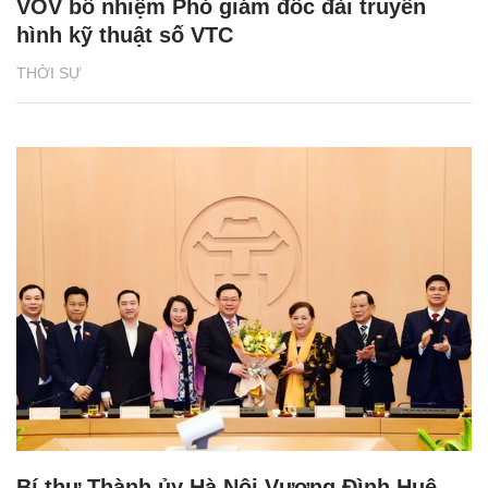
VOV bổ nhiệm Phó giám đốc đài truyền
hình kỹ thuật số VTC
THỜI SỰ
Bí thư Thành ủy Hà Nội Vương Đình Huệ