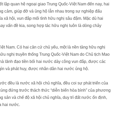
ết lập quan hệ ngoại giao Trung Quốc-Việt Nam đến nay, hai
g cảm, giúp đỡ và ủng hộ lẫn nhau trong sự nghiệp đấu
ĩa xã hội, vun đắp mối tình hữu nghị sâu đậm. Mặc dù hai
ay vấn đề kia, song hợp tác hữu nghị luôn là dòng chảy
iệt Nam. Có hai căn cứ chủ yếu, một là nền tảng hữu nghị
ữu nghị truyền thống Trung Quốc-Việt Nam do Chủ tịch Mao
hà lãnh đạo tiền bối hai nước dày công vun đắp, được các
gìn và phát huy, được nhân dân hai nước ủng hộ.
nước đều là nước xã hội chủ nghĩa, đều coi sự phát triển của
 cùng đứng trước thách thức “diễn biến hòa bình” của phương
 sản và chế độ xã hội chủ nghĩa, duy trì đất nước ổn định,
ủa hai nước.