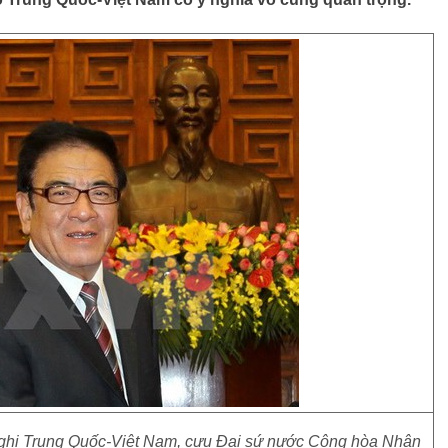
ghị Trung Quốc-Việt Nam, cựu Đại sứ nước Cộng hòa Nhân