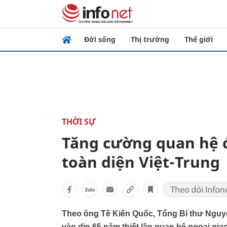
Đời sống
Thị trường
Thế giới
THỜI SỰ
Tăng cường quan hệ đ
toàn diện Việt-Trung
Theo ông Tề Kiến Quốc, Tổng Bí thư Ngu
vào dịp 65 năm thiết lập quan hệ ngoại gi