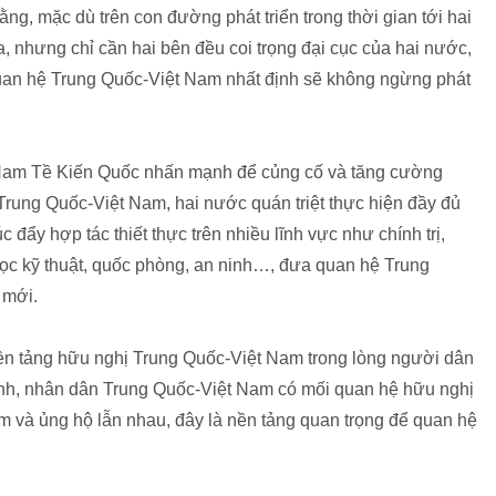
g, mặc dù trên con đường phát triển trong thời gian tới hai
, nhưng chỉ cần hai bên đều coi trọng đại cục của hai nước,
 quan hệ Trung Quốc-Việt Nam nhất định sẽ không ngừng phát
 Nam Tề Kiến Quốc nhấn mạnh để củng cố và tăng cường
 Trung Quốc-Việt Nam, hai nước quán triệt thực hiện đầy đủ
 đẩy hợp tác thiết thực trên nhiều lĩnh vực như chính trị,
học kỹ thuật, quốc phòng, an ninh…, đưa quan hệ Trung
 mới.
ền tảng hữu nghị Trung Quốc-Việt Nam trong lòng người dân
nh, nhân dân Trung Quốc-Việt Nam có mối quan hệ hữu nghị
m và ủng hộ lẫn nhau, đây là nền tảng quan trọng để quan hệ