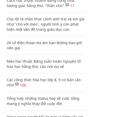
Cách học thuộc nhanh Bảng công thức
lượng giác bằng thơ, "thần chú"
17
Clip lột tả chân thực cảnh anh trai và em gái
như 'chó với mèo', người tinh ý còn phát
hiện một vấn đề trong giáo dục con
20 số điện thoại ma ám bạn không bao giờ
nên gọi
Mẹo học thuộc Bảng tuần hoàn nguyên tố
hóa học bằng thơ, câu nói vui vẻ
Các công thức hóa học lớp 8, 9 cơ bản cần
nhớ
106
Tổng hợp những status hay về cuộc sống
mang ý nghĩa thay đổi cuộc đời
Hàng ngàn người Mỹ ân hận vì tiêm vắc xin