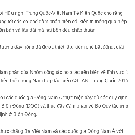
 Hội Hữu nghị Trung Quốc-Việt Nam Tề Kiến Quốc cho rằng
ng tốt các cơ chế đàm phán hiện có, kiên trì thông qua hiệp
căn bản và lâu dài mà hai bên đều chấp thuận.
đường dây nóng đã được thiết lập, kiềm chế bất đồng, giải
àm phán của Nhóm công tác hợp tác trên biển về lĩnh vực ít
ác trên biển trong Năm hợp tác biển ASEAN- Trung Quốc 2015.
ới các quốc gia Đông Nam Á thực hiện đầy đủ các quy định
ở Biển Đông (DOC) và thúc đẩy đàm phán về Bộ Quy tắc ứng
định ở Biển Đông.
thực chất giữa Việt Nam và các quốc gia Đông Nam Á với