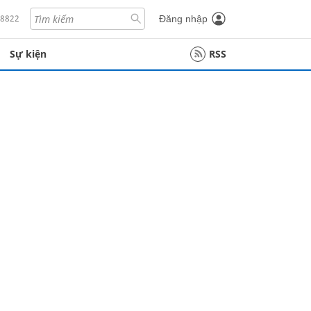
18822
Đăng nhập
Sự kiện
RSS