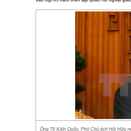
Ông Tề Kiến Quốc, Phó Chủ tịch Hội Hữu n