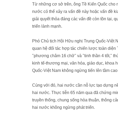
Từ những cơ sở trên, ông Tề Kiến Quốc cho rằn
nước có thể xảy ra vấn đề này hoặc vấn đề kia
giải quyết thỏa đáng các vấn đề còn tồn tại,
triển lành mạnh.
Phó Chủ tịch Hội Hữu nghị Trung Quốc-Việt
quan hệ đối tác hợp tác chiến lược toàn diện
"phương châm 16 chữ" và "tinh thần 4 tốt," thúc
kinh tế-thương mại, văn hóa, giáo dục, khoa 
Quốc-Việt Nam không ngừng tiến lên tầm cao
Cùng với đó, hai nước cần nỗ lực tạo dựng n
hai nước. Thực tiễn 65 năm qua đã chứng mi
truyền thống, chung sống hòa thuận, thông cả
hai nước không ngừng phát triển.