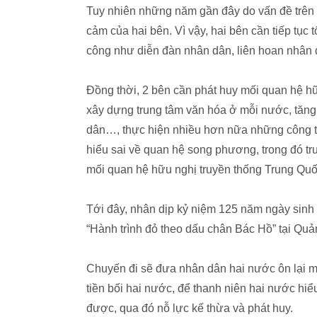
Tuy nhiên những năm gần đây do vấn đề trên 
cảm của hai bên. Vì vậy, hai bên cần tiếp tục
công như diễn đàn nhân dân, liên hoan nhân 
Đồng thời, 2 bên cần phát huy mối quan hệ h
xây dựng trung tâm văn hóa ở mỗi nước, tăng 
dân…, thực hiện nhiều hơn nữa những công tá
hiểu sai về quan hệ song phương, trong đó tru
mối quan hệ hữu nghị truyền thống Trung Qu
Tới đây, nhân dịp kỷ niệm 125 năm ngày sinh
“Hành trình đỏ theo dấu chân Bác Hồ” tại Quả
Chuyến đi sẽ đưa nhân dân hai nước ôn lại mố
tiền bối hai nước, để thanh niên hai nước hiể
được, qua đó nỗ lực kế thừa và phát huy.