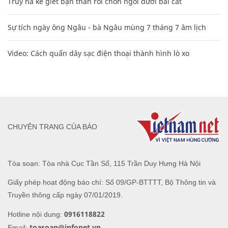
Truy nã kẻ giết bạn thân rồi chôn ngồi dưới bãi cát
Sự tích ngày ông Ngâu - bà Ngâu mùng 7 tháng 7 âm lịch
Video: Cách quấn dây sạc điện thoại thành hình lò xo
CHUYÊN TRANG CỦA BÁO
Tòa soạn: Tòa nhà Cục Tần Số, 115 Trần Duy Hưng Hà Nội
Giấy phép hoạt động báo chí: Số 09/GP-BTTTT, Bộ Thông tin và
Truyền thông cấp ngày 07/01/2019.
0916118822
Hotline nội dung:
toasoan@infonet.vn
Email: