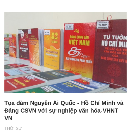
Tọa đàm Nguyễn Ái Quốc - Hồ Chí Minh và
Đảng CSVN với sự nghiệp văn hóa-VHNT
VN
THỜI SỰ