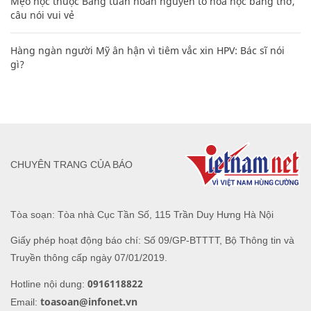
Mẹo học thuộc Bảng tuần hoàn nguyên tố hóa học bằng thơ,
câu nói vui vẻ
Hàng ngàn người Mỹ ân hận vì tiêm vắc xin HPV: Bác sĩ nói
gì?
CHUYÊN TRANG CỦA BÁO
Tòa soạn: Tòa nhà Cục Tần Số, 115 Trần Duy Hưng Hà Nội
Giấy phép hoạt động báo chí: Số 09/GP-BTTTT, Bộ Thông tin và
Truyền thông cấp ngày 07/01/2019.
0916118822
Hotline nội dung:
toasoan@infonet.vn
Email: