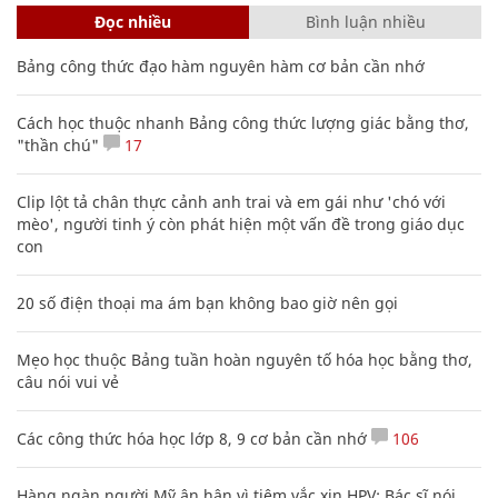
Đọc nhiều
Bình luận nhiều
Bảng công thức đạo hàm nguyên hàm cơ bản cần nhớ
Cách học thuộc nhanh Bảng công thức lượng giác bằng thơ,
"thần chú"
17
Clip lột tả chân thực cảnh anh trai và em gái như 'chó với
mèo', người tinh ý còn phát hiện một vấn đề trong giáo dục
con
20 số điện thoại ma ám bạn không bao giờ nên gọi
Mẹo học thuộc Bảng tuần hoàn nguyên tố hóa học bằng thơ,
câu nói vui vẻ
Các công thức hóa học lớp 8, 9 cơ bản cần nhớ
106
Hàng ngàn người Mỹ ân hận vì tiêm vắc xin HPV: Bác sĩ nói