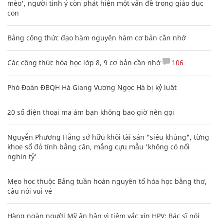
mèo', người tinh ý còn phát hiện một vấn đề trong giáo dục
con
Bảng công thức đạo hàm nguyên hàm cơ bản cần nhớ
Các công thức hóa học lớp 8, 9 cơ bản cần nhớ
106
Phó Đoàn ĐBQH Hà Giang Vương Ngọc Hà bị kỷ luật
20 số điện thoại ma ám bạn không bao giờ nên gọi
Nguyễn Phương Hằng sở hữu khối tài sản "siêu khủng", từng
khoe sổ đỏ tính bằng cân, mắng cựu mẫu 'không có nổi
nghìn tỷ'
Mẹo học thuộc Bảng tuần hoàn nguyên tố hóa học bằng thơ,
câu nói vui vẻ
Hàng ngàn người Mỹ ân hận vì tiêm vắc xin HPV: Bác sĩ nói