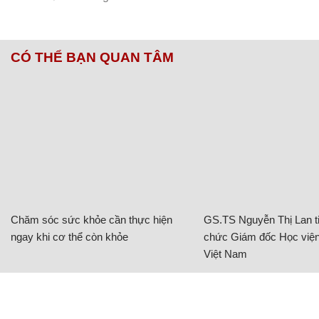
CÓ THỂ BẠN QUAN TÂM
Chăm sóc sức khỏe cần thực hiện
GS.TS Nguyễn Thị Lan ti
ngay khi cơ thể còn khỏe
chức Giám đốc Học viện
Việt Nam