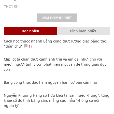
THỜI SỰ
XEM THÊM BÀI VIẾT
Đọc nhiều
Bình luận nhiều
Cách học thuộc nhanh Bảng công thức lượng giác bằng thơ,
"thần chú"
17
Clip lột tả chân thực cảnh anh trai và em gái như 'chó với
mèo', người tinh ý còn phát hiện một vấn đề trong giáo dục
con
Bảng công thức đạo hàm nguyên hàm cơ bản cần nhớ
Nguyễn Phương Hằng sở hữu khối tài sản "siêu khủng", từng
khoe sổ đỏ tính bằng cân, mắng cựu mẫu 'không có nổi
nghìn tỷ'