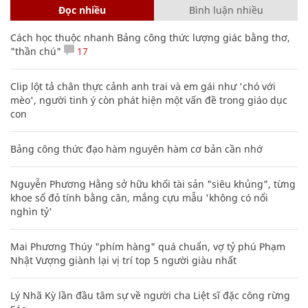
Đọc nhiều
Bình luận nhiều
Cách học thuộc nhanh Bảng công thức lượng giác bằng thơ,
"thần chú"
17
Clip lột tả chân thực cảnh anh trai và em gái như 'chó với
mèo', người tinh ý còn phát hiện một vấn đề trong giáo dục
con
Bảng công thức đạo hàm nguyên hàm cơ bản cần nhớ
Nguyễn Phương Hằng sở hữu khối tài sản "siêu khủng", từng
khoe sổ đỏ tính bằng cân, mắng cựu mẫu 'không có nổi
nghìn tỷ'
Mai Phương Thúy "phím hàng" quá chuẩn, vợ tỷ phú Phạm
Nhật Vượng giành lại vị trí top 5 người giàu nhất
Lý Nhã Kỳ lần đầu tâm sự về người cha Liệt sĩ đặc công rừng