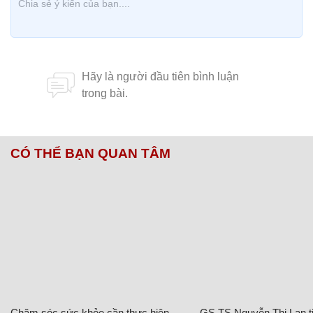
CÓ THỂ BẠN QUAN TÂM
Chăm sóc sức khỏe cần thực hiện
GS.TS Nguyễn Thị Lan ti