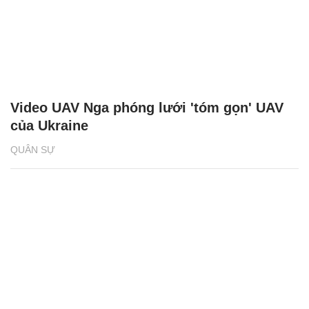
Video UAV Nga phóng lưới 'tóm gọn' UAV
của Ukraine
QUÂN SỰ