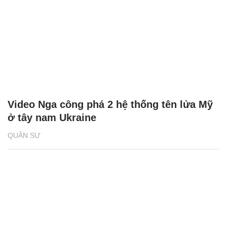
Video Nga công phá 2 hệ thống tên lửa Mỹ
ở tây nam Ukraine
QUÂN SỰ