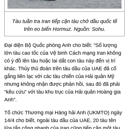
Tàu tuần tra Iran tiếp cận tàu chở dầu quốc tế
trên eo biển Hormuz. Nguồn: Sohu.
Đại diện Bộ Quốc phòng Anh cho biết: "Số lượng
lớn tàu cao tốc của Vệ binh Cách mạng Iran không
có ý đồ lên tàu hoặc lai dắt con tàu này đến vị trí
khác. Thủy thủ đoàn trên tàu dầu của UAE đã cố
gắng liên lạc với các tàu chiến của Hải quân Mỹ
nhưng không nhận được phản hồi, sau đó đã phải
“kêu cứu” với tàu khu trục của Hải quân Hoàng gia
Anh".
Tổ chức Thương mại Hàng hải Anh (UKMTO) ngày
14/4 cho biết, ngoài tàu dầu của UAE, 20 tàu tên
lửa tấn công nhanh của Iran cũng tiếp cận một tàu