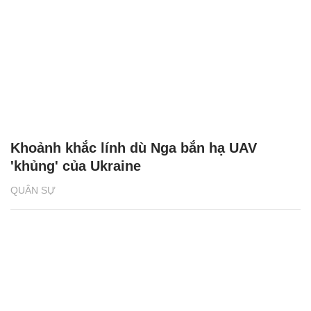
Khoảnh khắc lính dù Nga bắn hạ UAV
'khủng' của Ukraine
QUÂN SỰ