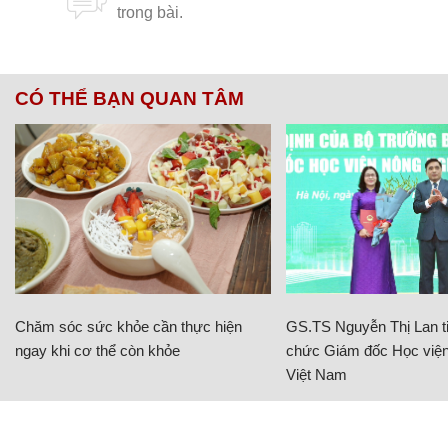
CÓ THỂ BẠN QUAN TÂM
Chăm sóc sức khỏe cần thực hiện
GS.TS Nguyễn Thị Lan ti
ngay khi cơ thể còn khỏe
chức Giám đốc Học viện
Việt Nam