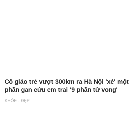
Cô giáo trẻ vượt 300km ra Hà Nội 'xẻ' một
phần gan cứu em trai '9 phần tử vong'
KHỎE - ĐẸP