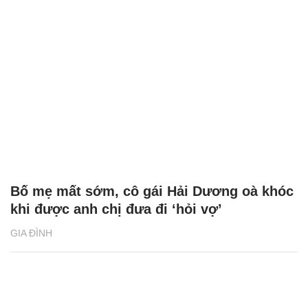
Bố mẹ mất sớm, cô gái Hải Dương oà khóc
khi được anh chị đưa đi ‘hỏi vợ’
GIA ĐÌNH