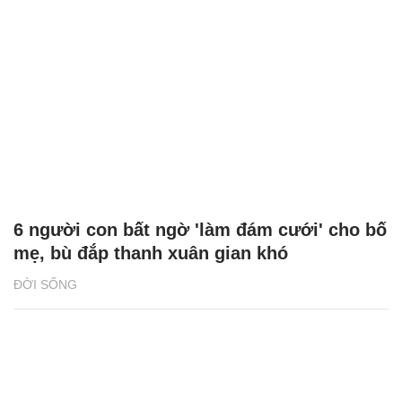
6 người con bất ngờ 'làm đám cưới' cho bố
mẹ, bù đắp thanh xuân gian khó
ĐỜI SỐNG