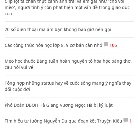
Clip lột tả chân thực cảnh anh trai và em gái như 'chó với
mèo', người tinh ý còn phát hiện một vấn đề trong giáo dục
con
20 số điện thoại ma ám bạn không bao giờ nên gọi
Các công thức hóa học lớp 8, 9 cơ bản cần nhớ
106
Mẹo học thuộc Bảng tuần hoàn nguyên tố hóa học bằng thơ,
câu nói vui vẻ
Tổng hợp những status hay về cuộc sống mang ý nghĩa thay
đổi cuộc đời
Phó Đoàn ĐBQH Hà Giang Vương Ngọc Hà bị kỷ luật
Tìm hiểu tư tưởng Nguyễn Du qua đoạn kết Truyện Kiều
1