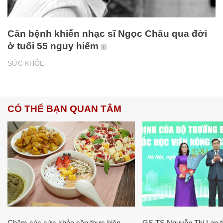
Căn bệnh khiến nhạc sĩ Ngọc Châu qua đời
ở tuổi 55 nguy hiểm
SỨC KHỎE
CÓ THỂ BẠN QUAN TÂM
Chăm sóc sức khỏe cần thực hiện
GS.TS Nguyễn Thị Lan ti