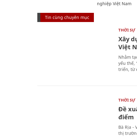
nghiệp Việt Nam
Tin cùng chuyên mục
THỜI SỰ
Xây d
Việt 
Nhằm tạo
yếu thế,
triển, t
THỜI SỰ
Đề xu
điểm
Bà Rịa -
thị trườ