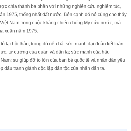
ược chia thành ba phần với những nghiên cứu nghiêm túc,
uân 1975, thống nhất đất nước. Bên cạnh đó nó cũng cho thấy
ự Việt Nam trong cuộc kháng chiến chống Mỹ cứu nước, mà
Mùa xuân năm 1975.
ỏ tại hội thảo, trong đó nêu bật sức mạnh đại đoàn kết toàn
tự lực, tự cường của quân và dân ta; sức mạnh của hậu
 Nam; sự giúp đỡ to lớn của bạn bè quốc tế và nhân dân yêu
ệp đấu tranh giành độc lập dân tộc của nhân dân ta.