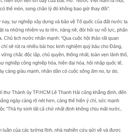
c hiện trọn vẹn lời dạy của Bác Hồ: “Nước Việt Nam là một,
 có thể mòn, song chân lý đó không bao giờ thay đổi”.
nay, sự nghiệp xây dựng và bảo vệ Tổ quốc của đất nước ta
t ra những nhiệm vụ to lớn, nặng nề, đòi hỏi sự nỗ lực, phấn
a. Chủ tịch nước nhấn mạnh: “Qua cuộc hội thảo rất quan
g chí sẽ rút ra nhiều bài học kinh nghiệm quý báu cho Đảng,
vững chắc độc lập, chủ quyền, thống nhất, toàn vẹn lãnh thổ,
sự nghiệp công nghiệp hóa, hiện đại hóa, hội nhập quốc tế,
ày càng giàu mạnh, nhân dân có cuộc sống ấm no, tự do,
í thư Thành ủy TP.HCM Lê Thanh Hải cũng khẳng định, đến
hắng ngày càng rõ nét hơn, càng thể hiện ý chí, sức mạnh
tộc “Thà hy sinh tất cả chứ nhất định không chịu mất nước,
m luận của các tướng lĩnh, nhà nghiên cứu gửi về và được