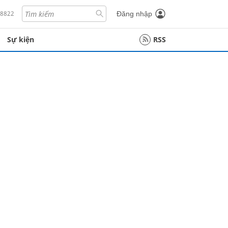
18822
Đăng nhập
Sự kiện
RSS