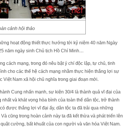
oàn cảnh hội thảo
những hoạt động thiết thực hướng tới kỷ niệm 40 năm Ngày
125 năm ngày sinh Chủ tịch Hồ Chí Minh…
g cách mạng, trong đó nêu bật ý chí độc lập, tự chủ, tinh
bình cho các thế hệ cách mạng nhằm thực hiện thắng lợi sự
 Việt Nam xã hội chủ nghĩa trong giai đoạn mới.
ành Cung nhấn mạnh, sự kiện 30/4 là thành quả vĩ đại của
nhất và khát vọng hòa bình của toàn thể dân tộc, trở thành
 được thắng lợi vĩ đại ấy, dân tộc ta đã trải qua những
Và cũng trong hoàn cảnh này ta đã kết thừa và phát triển lên
í quật cường, bất khuất của con người và văn hóa Việt Nam.