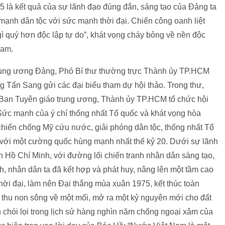
là kết quả của sự lãnh đạo đúng đắn, sáng tạo của Đảng ta
mạnh dân tộc với sức mạnh thời đại. Chiến công oanh liệt
gì quý hơn độc lập tự do”, khát vọng cháy bỏng về nền độc
Nam.
Trung ương Đảng, Phó Bí thư thường trực Thành ủy TP.HCM
 Tấn Sang gửi các đại biểu tham dự hội thảo. Trong thư,
Ban Tuyên giáo trung ương, Thành ủy TP.HCM tổ chức hội
Sức mạnh của ý chí thống nhất Tổ quốc và khát vọng hòa
 chiến chống Mỹ cứu nước, giải phóng dân tộc, thống nhất Tổ
với một cường quốc hùng mạnh nhất thế kỷ 20. Dưới sự lãnh
 Hồ Chí Minh, với đường lối chiến tranh nhân dân sáng tạo,
h, nhân dân ta đã kết hợp và phát huy, nâng lên một tầm cao
ời đại, làm nên Đại thắng mùa xuân 1975, kết thúc toàn
thu non sông về một mối, mở ra một kỷ nguyên mới cho đất
n chói lọi trong lịch sử hàng nghìn năm chống ngoại xâm của