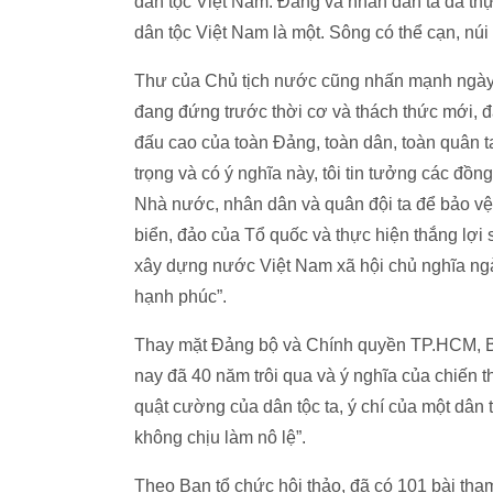
dân tộc Việt Nam. Đảng và nhân dân ta đã thự
dân tộc Việt Nam là một. Sông có thể cạn, núi
Thư của Chủ tịch nước cũng nhấn mạnh ngày 
đang đứng trước thời cơ và thách thức mới, đặ
đấu cao của toàn Đảng, toàn dân, toàn quân t
trọng và có ý nghĩa này, tôi tin tưởng các đồn
Nhà nước, nhân dân và quân đội ta để bảo vệ 
biển, đảo của Tổ quốc và thực hiện thắng lợi 
xây dựng nước Việt Nam xã hội chủ nghĩa ng
hạnh phúc”.
Thay mặt Đảng bộ và Chính quyền TP.HCM, B
nay đã 40 năm trôi qua và ý nghĩa của chiến t
quật cường của dân tộc ta, ý chí của một dân 
không chịu làm nô lệ”.
Theo Ban tổ chức hội thảo, đã có 101 bài tha