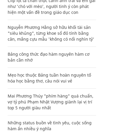
Clip lột tả chân thực cảnh anh trai và em gái
như 'chó với mèo', người tinh ý còn phát
hiện một vấn đề trong giáo dục con
Nguyễn Phương Hằng sở hữu khối tài sản
"siêu khủng", từng khoe sổ đỏ tính bằng
cân, mắng cựu mẫu 'không có nổi nghìn tỷ'
Bảng công thức đạo hàm nguyên hàm cơ
bản cần nhớ
Mẹo học thuộc Bảng tuần hoàn nguyên tố
hóa học bằng thơ, câu nói vui vẻ
Mai Phương Thúy "phím hàng" quá chuẩn,
vợ tỷ phú Phạm Nhật Vượng giành lại vị trí
top 5 người giàu nhất
Những status buồn về tình yêu, cuộc sống
hàm ẩn nhiều ý nghĩa