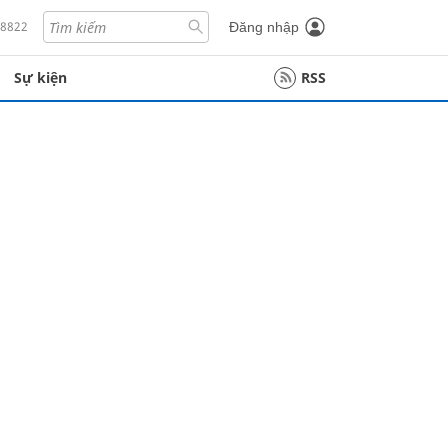
18822
Đăng nhập
Sự kiện
RSS