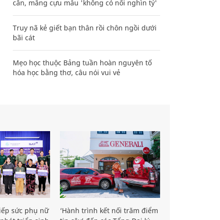
cân, mắng cựu mẫu 'không có nổi nghìn tỷ'
Truy nã kẻ giết bạn thân rồi chôn ngồi dưới
bãi cát
Mẹo học thuộc Bảng tuần hoàn nguyên tố
hóa học bằng thơ, câu nói vui vẻ
iếp sức phụ nữ
‘Hành trình kết nối trăm điểm