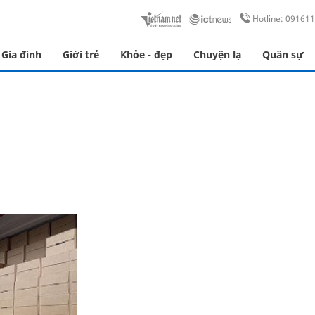
Hotline: 09161
Gia đình
Giới trẻ
Khỏe - đẹp
Chuyện lạ
Quân sự