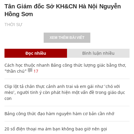
Tân Giám đốc Sở KH&CN Hà Nội Nguyễn
Hồng Sơn
THỜI SỰ
XEM THÊM BÀI VIẾT
Đọc nhiều
Bình luận nhiều
Cách học thuộc nhanh Bảng công thức lượng giác bằng thơ,
"thần chú"
17
Clip lột tả chân thực cảnh anh trai và em gái như 'chó với
mèo', người tinh ý còn phát hiện một vấn đề trong giáo dục
con
Bảng công thức đạo hàm nguyên hàm cơ bản cần nhớ
20 số điện thoại ma ám bạn không bao giờ nên gọi