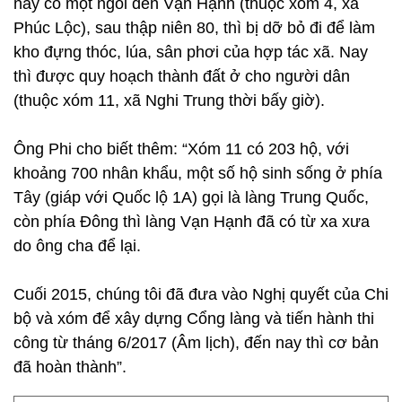
này có một ngôi đền Vạn Hạnh (thuộc xóm 4, xã
Phúc Lộc), sau thập niên 80, thì bị dỡ bỏ đi để làm
kho đựng thóc, lúa, sân phơi của hợp tác xã. Nay
thì được quy hoạch thành đất ở cho người dân
(thuộc xóm 11, xã Nghi Trung thời bấy giờ).
Ông Phi cho biết thêm: “Xóm 11 có 203 hộ, với
khoảng 700 nhân khẩu, một số hộ sinh sống ở phía
Tây (giáp với Quốc lộ 1A) gọi là làng Trung Quốc,
còn phía Đông thì làng Vạn Hạnh đã có từ xa xưa
do ông cha để lại.
Cuối 2015, chúng tôi đã đưa vào Nghị quyết của Chi
bộ và xóm để xây dựng Cổng làng và tiến hành thi
công từ tháng 6/2017 (Âm lịch), đến nay thì cơ bản
đã hoàn thành”.