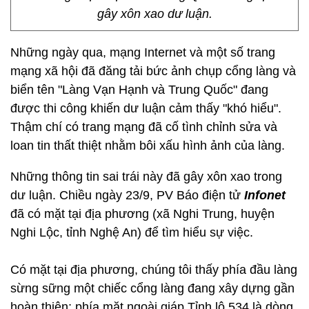
gây xôn xao dư luận.
Những ngày qua, mạng Internet và một số trang
mạng xã hội đã đăng tải bức ảnh chụp cổng làng và
biển tên "Làng Vạn Hạnh và Trung Quốc" đang
được thi công khiến dư luận cảm thấy "khó hiểu".
Thậm chí có trang mạng đã cố tình chỉnh sửa và
loan tin thất thiệt nhằm bôi xấu hình ảnh của làng.
Những thông tin sai trái này đã gây xôn xao trong
dư luận. Chiều ngày 23/9, PV Báo điện tử
Infonet
đã có mặt tại địa phương (xã Nghi Trung, huyện
Nghi Lộc, tỉnh Nghệ An) để tìm hiểu sự việc.
Có mặt tại địa phương, chúng tôi thấy phía đầu làng
sừng sững một chiếc cổng làng đang xây dựng gần
hoàn thiện; phía mặt ngoài giáp Tỉnh lộ 534 là dòng