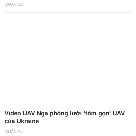
QUÂN SỰ
Video UAV Nga phóng lưới 'tóm gọn' UAV
của Ukraine
QUÂN SỰ