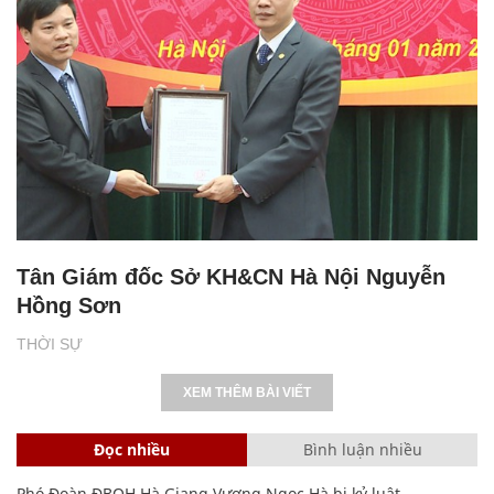
Tân Giám đốc Sở KH&CN Hà Nội Nguyễn
Hồng Sơn
THỜI SỰ
XEM THÊM BÀI VIẾT
Đọc nhiều
Bình luận nhiều
Phó Đoàn ĐBQH Hà Giang Vương Ngọc Hà bị kỷ luật