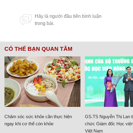
CÓ THỂ BẠN QUAN TÂM
Chăm sóc sức khỏe cần thực hiện
GS.TS Nguyễn Thị Lan ti
ngay khi cơ thể còn khỏe
chức Giám đốc Học viện
Việt Nam