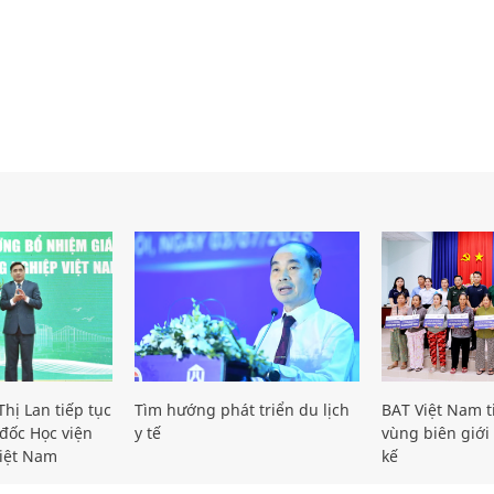
hị Lan tiếp tục
Tìm hướng phát triển du lịch
BAT Việt Nam t
đốc Học viện
y tế
vùng biên giới 
iệt Nam
kế