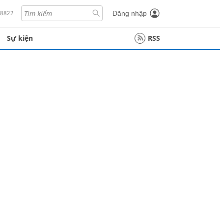
18822
Đăng nhập
Sự kiện
RSS