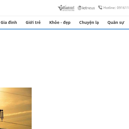
Hotline: 09161
Gia đình
Giới trẻ
Khỏe - đẹp
Chuyện lạ
Quân sự