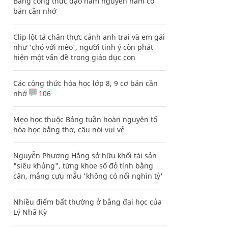
Bảng công thức đạo hàm nguyên hàm cơ
bản cần nhớ
Clip lột tả chân thực cảnh anh trai và em gái
như 'chó với mèo', người tinh ý còn phát
hiện một vấn đề trong giáo dục con
Các công thức hóa học lớp 8, 9 cơ bản cần
nhớ
106
Mẹo học thuộc Bảng tuần hoàn nguyên tố
hóa học bằng thơ, câu nói vui vẻ
Nguyễn Phương Hằng sở hữu khối tài sản
"siêu khủng", từng khoe sổ đỏ tính bằng
cân, mắng cựu mẫu 'không có nổi nghìn tỷ'
Nhiều điểm bất thường ở bằng đại học của
Lý Nhã Kỳ