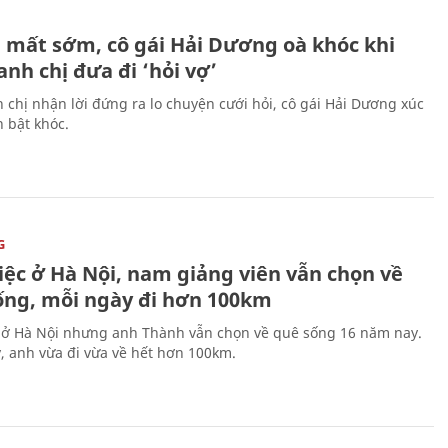
H
 mất sớm, cô gái Hải Dương oà khóc khi
nh chị đưa đi ‘hỏi vợ’
 chị nhận lời đứng ra lo chuyện cưới hỏi, cô gái Hải Dương xúc
 bật khóc.
G
iệc ở Hà Nội, nam giảng viên vẫn chọn về
ống, mỗi ngày đi hơn 100km
 ở Hà Nội nhưng anh Thành vẫn chọn về quê sống 16 năm nay.
, anh vừa đi vừa về hết hơn 100km.