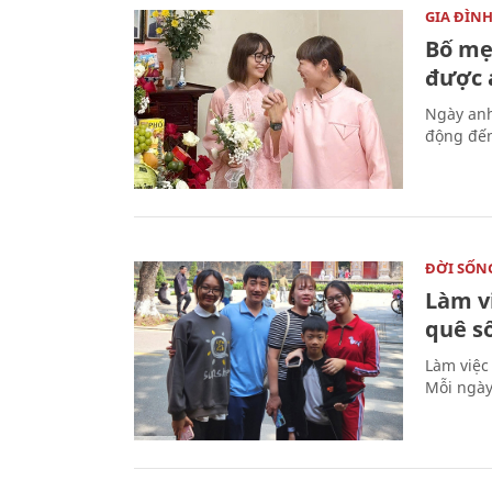
GIA ĐÌN
Bố mẹ
được a
Ngày anh
động đến
ĐỜI SỐN
Làm v
quê s
Làm việc
Mỗi ngày