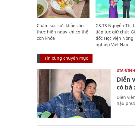
Chăm sóc sức khỏe cần
GS.TS Nguyễn Thị 
thực hiện ngay khi cơ thể
tiếp tục giữ chức 
còn khỏe
đốc Học viện Nông
nghiệp Việt Nam
Tin cùng chuyên mục
GIA ĐÌN
Diễn 
có bà
Diễn viê
hậu phươ