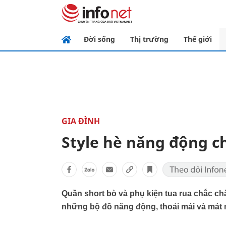
Đời sống
Thị trường
Thế giới
GIA ĐÌNH
Style hè năng động c
Quần short bò và phụ kiện tua rua chắc ch
những bộ đồ năng động, thoải mái và mát 