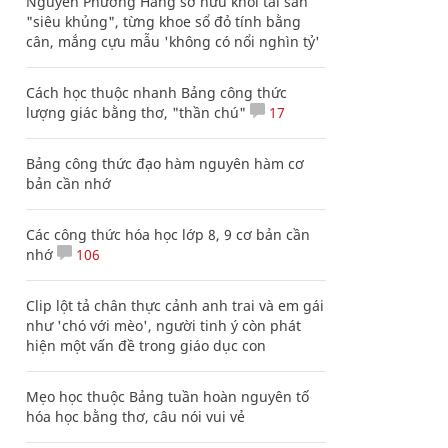
Nguyễn Phương Hằng sở hữu khối tài sản
"siêu khủng", từng khoe sổ đỏ tính bằng
cân, mắng cựu mẫu 'không có nổi nghìn tỷ'
Cách học thuộc nhanh Bảng công thức
lượng giác bằng thơ, "thần chú"
17
Bảng công thức đạo hàm nguyên hàm cơ
bản cần nhớ
Các công thức hóa học lớp 8, 9 cơ bản cần
nhớ
106
Clip lột tả chân thực cảnh anh trai và em gái
như 'chó với mèo', người tinh ý còn phát
hiện một vấn đề trong giáo dục con
Mẹo học thuộc Bảng tuần hoàn nguyên tố
hóa học bằng thơ, câu nói vui vẻ