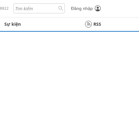
18822
Đăng nhập
Sự kiện
RSS