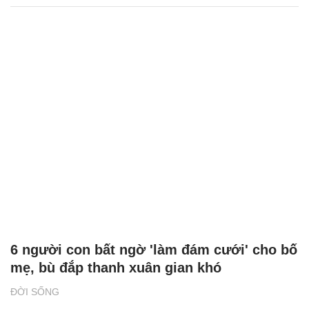
6 người con bất ngờ 'làm đám cưới' cho bố
mẹ, bù đắp thanh xuân gian khó
ĐỜI SỐNG