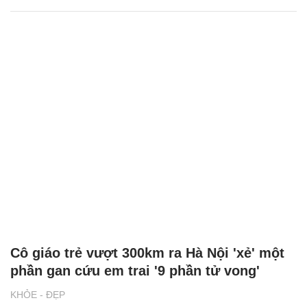
Cô giáo trẻ vượt 300km ra Hà Nội 'xẻ' một
phần gan cứu em trai '9 phần tử vong'
KHỎE - ĐẸP