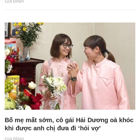
GIA ĐÌNH
Bố mẹ mất sớm, cô gái Hải Dương oà khóc
khi được anh chị đưa đi ‘hỏi vợ’
GIA ĐÌNH