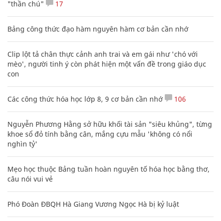
"thần chú"
17
Bảng công thức đạo hàm nguyên hàm cơ bản cần nhớ
Clip lột tả chân thực cảnh anh trai và em gái như 'chó với
mèo', người tinh ý còn phát hiện một vấn đề trong giáo dục
con
Các công thức hóa học lớp 8, 9 cơ bản cần nhớ
106
Nguyễn Phương Hằng sở hữu khối tài sản "siêu khủng", từng
khoe sổ đỏ tính bằng cân, mắng cựu mẫu 'không có nổi
nghìn tỷ'
Mẹo học thuộc Bảng tuần hoàn nguyên tố hóa học bằng thơ,
câu nói vui vẻ
Phó Đoàn ĐBQH Hà Giang Vương Ngọc Hà bị kỷ luật