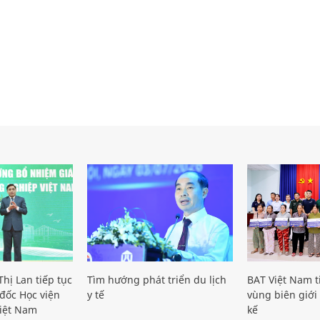
hị Lan tiếp tục
Tìm hướng phát triển du lịch
BAT Việt Nam t
đốc Học viện
y tế
vùng biên giới 
iệt Nam
kế