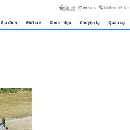
Hotline: 09161
Gia đình
Giới trẻ
Khỏe - đẹp
Chuyện lạ
Quân sự