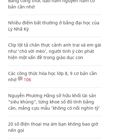
Bảng công thức đạo hàm nguyên hàm cơ
bản cần nhớ
Nhiều điểm bất thường ở bằng đại học của
Lý Nhã Kỳ
Clip lột tả chân thực cảnh anh trai và em gái
như 'chó với mèo', người tinh ý còn phát
hiện một vấn đề trong giáo dục con
Các công thức hóa học lớp 8, 9 cơ bản cần
nhớ
106
Nguyễn Phương Hằng sở hữu khối tài sản
"siêu khủng", từng khoe sổ đỏ tính bằng
cân, mắng cựu mẫu 'không có nổi nghìn tỷ'
20 số điện thoại ma ám bạn không bao giờ
nên gọi