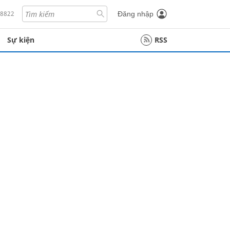
18822
Đăng nhập
Sự kiện
RSS