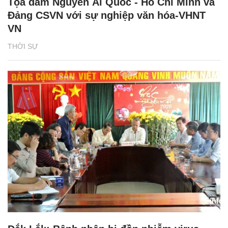
Tọa đàm Nguyễn Ái Quốc - Hồ Chí Minh và
Đảng CSVN với sự nghiệp văn hóa-VHNT
VN
THỜI SỰ