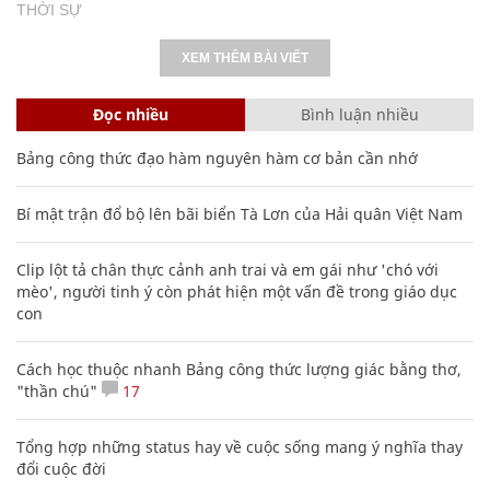
THỜI SỰ
XEM THÊM BÀI VIẾT
Đọc nhiều
Bình luận nhiều
Bảng công thức đạo hàm nguyên hàm cơ bản cần nhớ
Bí mật trận đổ bộ lên bãi biển Tà Lơn của Hải quân Việt Nam
Clip lột tả chân thực cảnh anh trai và em gái như 'chó với
mèo', người tinh ý còn phát hiện một vấn đề trong giáo dục
con
Cách học thuộc nhanh Bảng công thức lượng giác bằng thơ,
"thần chú"
17
Tổng hợp những status hay về cuộc sống mang ý nghĩa thay
đổi cuộc đời