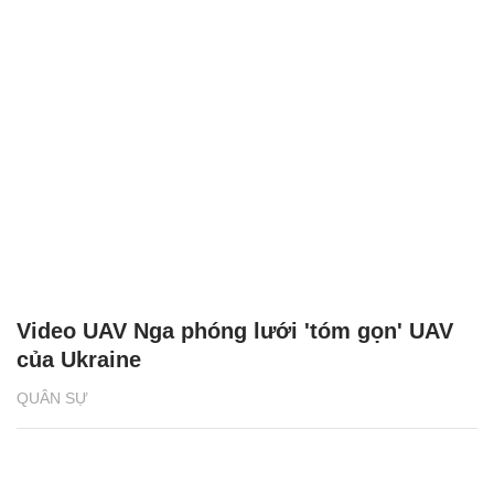
Video UAV Nga phóng lưới 'tóm gọn' UAV
của Ukraine
QUÂN SỰ