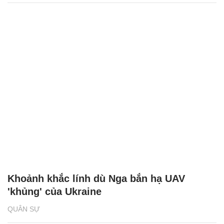
Khoảnh khắc lính dù Nga bắn hạ UAV
'khủng' của Ukraine
QUÂN SỰ