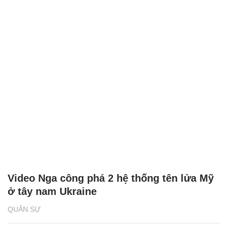
Video Nga công phá 2 hệ thống tên lửa Mỹ
ở tây nam Ukraine
QUÂN SỰ