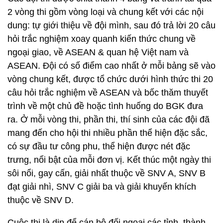
2 vòng thi gồm vòng loại và chung kết với các nội
dung: tự giới thiệu về đội mình, sau đó trả lời 20 câu
hỏi trắc nghiệm xoay quanh kiến thức chung về
ngoại giao, về ASEAN & quan hệ Việt nam và
ASEAN. Đội có số điểm cao nhất ở mỗi bảng sẽ vào
vòng chung kết, được tổ chức dưới hình thức thi 20
câu hỏi trắc nghiệm về ASEAN và bốc thăm thuyết
trình về một chủ đề hoặc tình huống do BGK đưa
ra. Ở mỗi vòng thi, phần thi, thí sinh của các đội đã
mang đến cho hội thi nhiều phần thể hiện đặc sắc,
có sự đầu tư công phu, thể hiện được nét đặc
trưng, nổi bật của mỗi đơn vị. Kết thúc một ngày thi
sôi nổi, gay cấn, giải nhất thuộc về SNV A, SNV B
đạt giải nhì, SNV C giải ba và giải khuyến khích
thuộc về SNV D.
Cuộc thi là dịp để cán bộ đối ngoại các tỉnh, thành