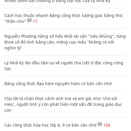
Nhiều điểm bất thường ở bằng đại học của Lý Nhã Kỳ
Cách học thuộc nhanh Bảng công thức lượng giác bằng thơ,
"thần chú"
17
Nguyễn Phương Hằng sở hữu khối tài sản "siêu khủng", từng
khoe sổ đỏ tính bằng cân, mắng cựu mẫu 'không có nổi
nghìn tỷ'
Lý Nhã Kỳ lần đầu tâm sự về người cha Liệt sĩ đặc công rừng
Sác
Bảng công thức đạo hàm nguyên hàm cơ bản cần nhớ
Clip lột tả chân thực cảnh anh trai và em gái như 'chó với
mèo', người tinh ý còn phát hiện một vấn đề trong giáo dục
con
Các công thức hóa học lớp 8, 9 cơ bản cần nhớ
106