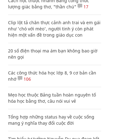
Cách học thuộc nhanh Bảng công thức
lượng giác bằng thơ, "thần chú"
17
Clip lột tả chân thực cảnh anh trai và em gái
như 'chó với mèo', người tinh ý còn phát
hiện một vấn đề trong giáo dục con
20 số điện thoại ma ám bạn không bao giờ
nên gọi
Các công thức hóa học lớp 8, 9 cơ bản cần
nhớ
106
Mẹo học thuộc Bảng tuần hoàn nguyên tố
hóa học bằng thơ, câu nói vui vẻ
Tổng hợp những status hay về cuộc sống
mang ý nghĩa thay đổi cuộc đời
Tìm hiểu tư tưởng Nguyễn Du qua đoạn kết