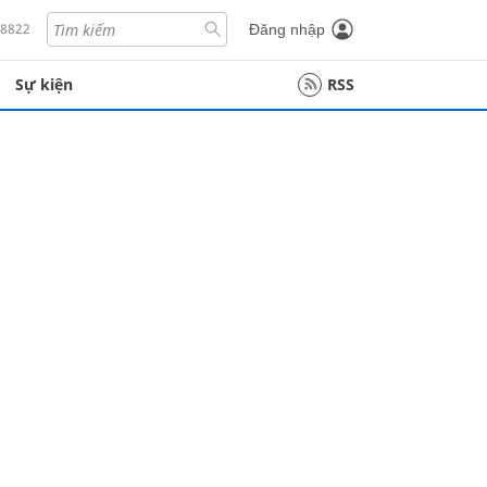
18822
Đăng nhập
Sự kiện
RSS