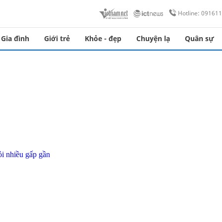
Hotline: 09161
Gia đình
Giới trẻ
Khỏe - đẹp
Chuyện lạ
Quân sự