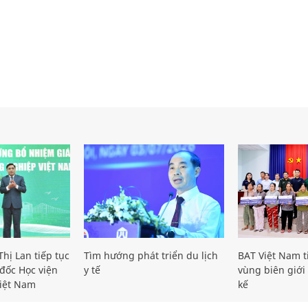
hị Lan tiếp tục
Tìm hướng phát triển du lịch
BAT Việt Nam t
đốc Học viện
y tế
vùng biên giới 
iệt Nam
kế