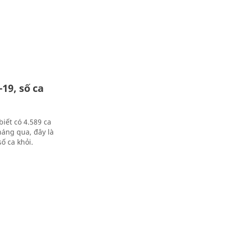
19, số ca
biết có 4.589 ca
háng qua, đây là
ố ca khỏi.