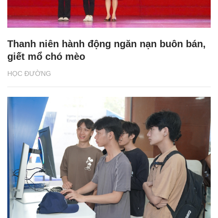
Thanh niên hành động ngăn nạn buôn bán,
giết mổ chó mèo
HỌC ĐƯỜNG