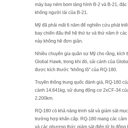
máy bay ném bom tàng hình B-2 và B-21, đặc b
không người lái của B-21.
Mỹ đã phải mất 6 năm để nghiên cứu phát triể
bay chiến đấu thế hệ thứ tư và thứ năm ở các
này không hề đơn giản.
Nhiều chuyên gia quân sự Mỹ cho rằng, kích
Global Hawk, trong khi đó, sải cánh của Globa
được kích thước “khổng lồ” của RQ-180.
Truyền thông trung quốc đánh giá, RQ-180 củ
cánh 14.641kg, sử dung động cơ 2xCF-34 của 
2.200km.
RQ-180 có khả năng trinh sát và giám sát mục 
trường hợp khẩn cấp. RQ-180 mang các cảm b
và các phương thức giám sát điện tử bị động 