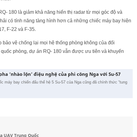
RQ- 180 là giảm khả năng hiển thị radar từ mọi góc độ và
phải có tính năng tàng hình hơn cả những chiếc máy bay hiện
7, F-22 và F-35.
p bảo vệ chống lại mọi hệ thống phòng không của đối
u quốc phòng, dự án RQ- 180 vẫn được ưu tiên và khuyến
ha ‘nhào lộn’ điệu nghệ của phi công Nga với Su-57
ếc máy bay chiến đấu thế hệ 5 Su-57 của Nga cũng đã chính thức “tung
ủa UAV Trung Quốc