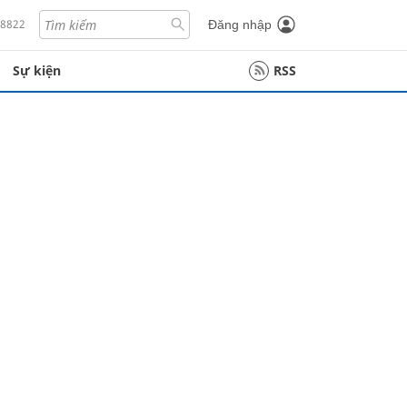
18822
Đăng nhập
Sự kiện
RSS