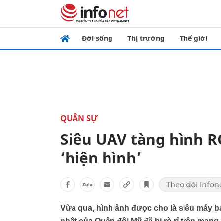
Đời sống
Thị trường
Thế giới
QUÂN SỰ
Siêu UAV tàng hình R
‘hiện hình’
Vừa qua, hình ảnh được cho là siêu máy ba
nhất của Quân đội Mỹ đã bị rò rỉ trên mạng 