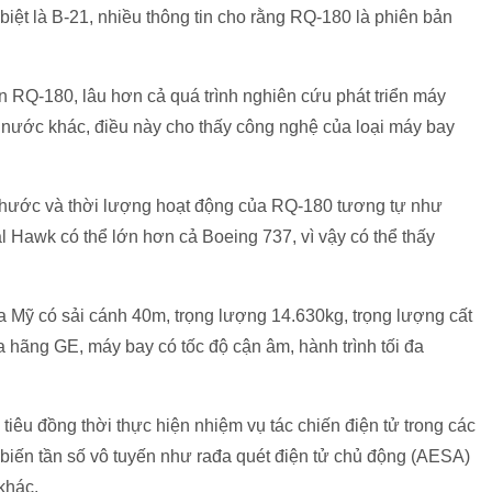
iệt là B-21, nhiều thông tin cho rằng RQ-180 là phiên bản
n RQ-180, lâu hơn cả quá trình nghiên cứu phát triển máy
 nước khác, điều này cho thấy công nghệ của loại máy bay
 thước và thời lượng hoạt động của RQ-180 tương tự như
l Hawk có thể lớn hơn cả Boeing 737, vì vậy có thể thấy
a Mỹ có sải cánh 40m, trọng lượng 14.630kg, trọng lượng cất
hãng GE, máy bay có tốc độ cận âm, hành trình tối đa
tiêu đồng thời thực hiện nhiệm vụ tác chiến điện tử trong các
iến tần số vô tuyến như rađa quét điện tử chủ động (AESA)
khác.