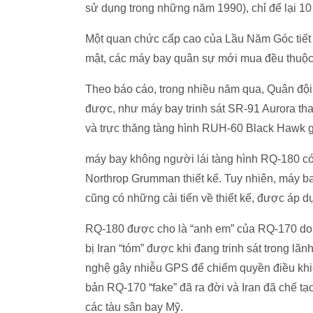
sử dụng trong những năm 1990), chỉ để lại 10
Một quan chức cấp cao của Lầu Năm Góc tiết l
mật, các máy bay quân sự mới mua đều thuộc l
Theo báo cáo, trong nhiều năm qua, Quân đội 
được, như máy bay trinh sát SR-91 Aurora th
và trực thăng tàng hình RUH-60 Black Hawk g
máy bay không người lái tàng hình RQ-180 c
Northrop Grumman thiết kế. Tuy nhiên, máy 
cũng có những cải tiến về thiết kế, được áp
RQ-180 được cho là “anh em” của RQ-170 do c
bị Iran “tóm” được khi đang trinh sát trong l
nghệ gây nhiễu GPS để chiếm quyền điều khi
bản RQ-170 “fake” đã ra đời và Iran đã chế tạ
các tàu sân bay Mỹ.