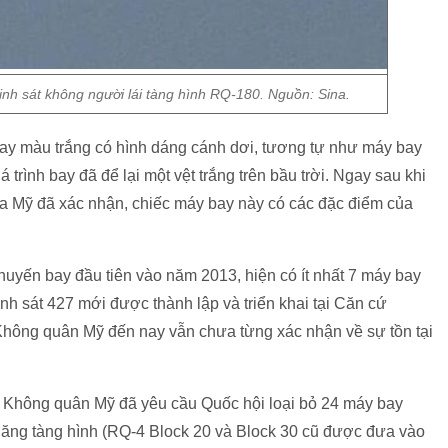
inh sát không người lái tàng hình RQ-180. Nguồn: Sina.
bay màu trắng có hình dáng cánh dơi, tương tự như máy bay
trình bay đã để lại một vệt trắng trên bầu trời. Ngay sau khi
ủa Mỹ đã xác nhận, chiếc máy bay này có các đặc điểm của
uyến bay đầu tiên vào năm 2013, hiện có ít nhất 7 máy bay
inh sát 427 mới được thành lập và triển khai tại Căn cứ
, Không quân Mỹ đến nay vẫn chưa từng xác nhận về sự tồn tại
, Không quân Mỹ đã yêu cầu Quốc hội loại bỏ 24 máy bay
 năng tàng hình (RQ-4 Block 20 và Block 30 cũ được đưa vào