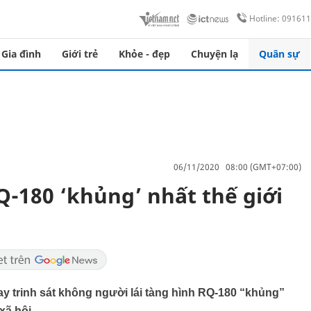
Hotline: 09161
Gia đình
Giới trẻ
Khỏe - đẹp
Chuyện lạ
Quân sự
06/11/2020 08:00 (GMT+07:00)
Q-180 ‘khủng’ nhất thế giới
y trinh sát không người lái tàng hình RQ-180 “khủng”
xã hội.