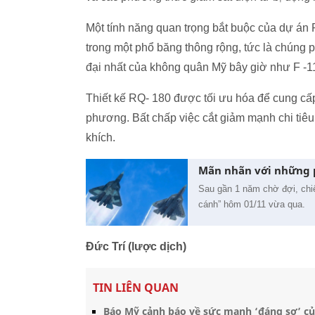
Một tính năng quan trọng bắt buộc của dự án 
trong một phổ băng thông rộng, tức là chúng 
đại nhất của không quân Mỹ bây giờ như F -11
Thiết kế RQ- 180 được tối ưu hóa để cung cấ
phương. Bất chấp việc cắt giảm mạnh chi tiê
khích.
Mãn nhãn với những p
Sau gần 1 năm chờ đợi, chi
cánh” hôm 01/11 vừa qua.
Đức Trí (lược dịch)
TIN LIÊN QUAN
Báo Mỹ cảnh báo về sức mạnh ‘đáng sợ’ c