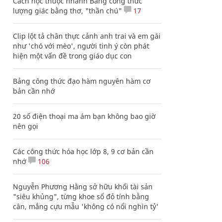
Cách học thuộc nhanh Bảng công thức
lượng giác bằng thơ, "thần chú"
17
Clip lột tả chân thực cảnh anh trai và em gái
như 'chó với mèo', người tinh ý còn phát
hiện một vấn đề trong giáo dục con
Bảng công thức đạo hàm nguyên hàm cơ
bản cần nhớ
20 số điện thoại ma ám bạn không bao giờ
nên gọi
Các công thức hóa học lớp 8, 9 cơ bản cần
nhớ
106
Nguyễn Phương Hằng sở hữu khối tài sản
"siêu khủng", từng khoe sổ đỏ tính bằng
cân, mắng cựu mẫu 'không có nổi nghìn tỷ'