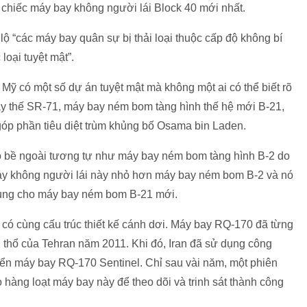
 chiếc máy bay không người lái Block 40 mới nhất.
ộ “các máy bay quân sự bị thải loại thuộc cấp độ không bí
oại tuyệt mật”.
Mỹ có một số dự án tuyệt mật mà không một ai có thể biết rõ
ay thế SR-71, máy bay ném bom tàng hình thế hệ mới B-21,
óp phần tiêu diệt trùm khủng bố Osama bin Laden.
ó bề ngoài tương tự như máy bay ném bom tàng hình B-2 do
bay không người lái này nhỏ hơn máy bay ném bom B-2 và nó
 dụng cho máy bay ném bom B-21 mới.
ó cùng cấu trúc thiết kế cánh dơi. Máy bay RQ-170 đã từng
ãnh thổ của Tehran năm 2011. Khi đó, Iran đã sử dụng công
ển máy bay RQ-170 Sentinel. Chỉ sau vài năm, một phiên
o hàng loạt máy bay này để theo dõi và trinh sát thành công