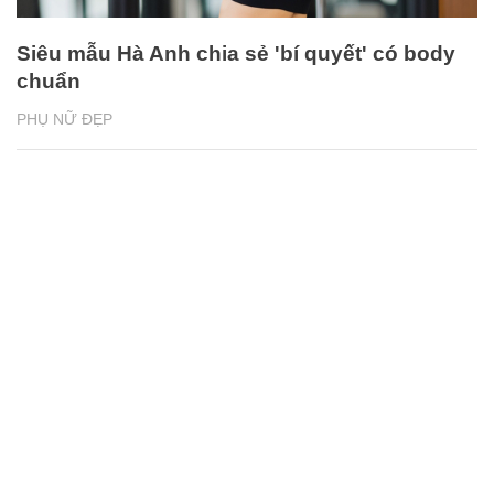
Siêu mẫu Hà Anh chia sẻ 'bí quyết' có body
chuẩn
PHỤ NỮ ĐẸP