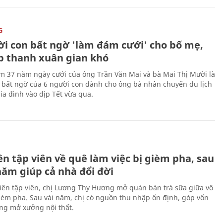
G
ời con bất ngờ 'làm đám cưới' cho bố mẹ,
p thanh xuân gian khó
ệm 37 năm ngày cưới của ông Trần Văn Mai và bà Mai Thị Mười là
bất ngờ của 6 người con dành cho ông bà nhân chuyến du lịch
ia đình vào dịp Tết vừa qua.
H
n tập viên về quê làm việc bị gièm pha, sau
năm giúp cả nhà đổi đời
biên tập viên, chị Lương Thy Hương mở quán bán trà sữa giữa vô
gièm pha. Sau vài năm, chị có nguồn thu nhập ổn định, góp vốn
ng mở xưởng nội thất.