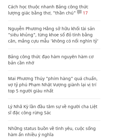
Cách học thuộc nhanh Bảng công thức
lượng giác bằng thơ, "thần chú"
17
Nguyễn Phương Hằng sở hữu khối tài sản
"siêu khủng", từng khoe sổ đỏ tính bằng
cân, mắng cựu mẫu 'không có nổi nghìn tỷ'
Bảng công thức đạo hàm nguyên hàm cơ
bản cần nhớ
Mai Phương Thúy "phím hàng" quá chuẩn,
vợ tỷ phú Phạm Nhật Vượng giành lại vị trí
top 5 người giàu nhất
Lý Nhã Kỳ lần đầu tâm sự về người cha Liệt
sĩ đặc công rừng Sác
Những status buồn về tình yêu, cuộc sống
hàm ẩn nhiều ý nghĩa