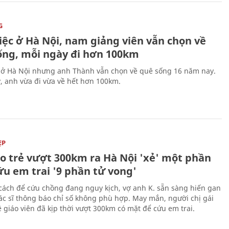
G
iệc ở Hà Nội, nam giảng viên vẫn chọn về
ống, mỗi ngày đi hơn 100km
 ở Hà Nội nhưng anh Thành vẫn chọn về quê sống 16 năm nay.
, anh vừa đi vừa về hết hơn 100km.
ẸP
áo trẻ vượt 300km ra Hà Nội 'xẻ' một phần
ứu em trai '9 phần tử vong'
cách để cứu chồng đang nguy kịch, vợ anh K. sẵn sàng hiến gan
c sĩ thông báo chỉ số không phù hợp. May mắn, người chị gái
 giáo viên đã kịp thời vượt 300km có mặt để cứu em trai.