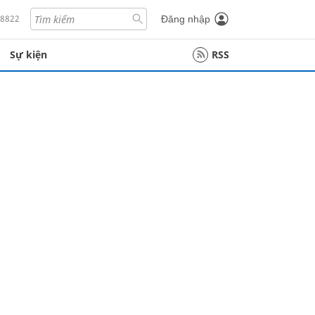
18822
Đăng nhập
Sự kiện
RSS