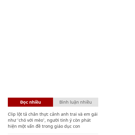
Đọc nhiều
Bình luận nhiều
Clip lột tả chân thực cảnh anh trai và em gái
như 'chó với mèo', người tinh ý còn phát
hiện một vấn đề trong giáo dục con