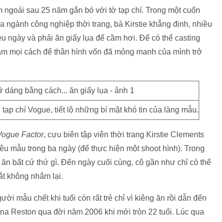
m ngoái sau 25 năm gắn bó với tờ tạp chí. Trong một cuốn
 ngành công nghiệp thời trang, bà Kirstie khẳng định, nhiều
u ngày và phải ăn giấy lụa để cầm hơi. Để có thể casting
àm mọi cách để thân hình vốn đã mỏng manh của mình trở
 tạp chí Vogue, tiết lộ những bí mật khó tin của làng mẫu.
Vogue Factor
, cựu biên tập viên thời trang Kirstie Clements
siêu mẫu trong ba ngày (để thực hiện một shoot hình). Trong
ăn bất cứ thứ gì. Đến ngày cuối cùng, cô gần như chỉ có thể
t không nhắm lại.
gười mẫu chết khi tuổi còn rất trẻ chỉ vì kiêng ăn rồi dẫn đến
na Reston qua đời năm 2006 khi mới tròn 22 tuổi. Lúc qua