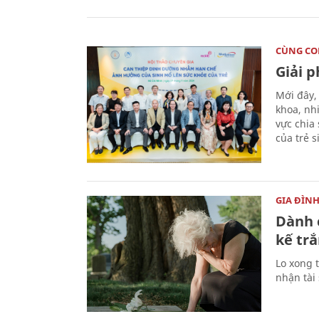
CÙNG C
Giải 
Mới đây,
khoa, nh
vực chia
của trẻ 
GIA ĐÌN
Dành 
kế trắ
Lo xong t
nhận tài