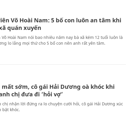
H
viên Võ Hoài Nam: 5 bố con luôn an tâm khi
 xã quán xuyến
n Võ Hoài Nam nói bao nhiêu năm nay bà xã kém 12 tuổi luôn là
ng lo lắng mọi thứ cho 5 bố con nên anh rất yên tâm.
H
 mất sớm, cô gái Hải Dương oà khóc khi
nh chị đưa đi ‘hỏi vợ’
 chị nhận lời đứng ra lo chuyện cưới hỏi, cô gái Hải Dương xúc
 bật khóc.