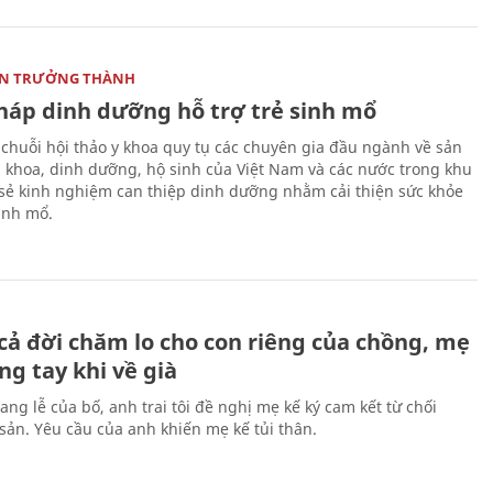
ON TRƯỞNG THÀNH
pháp dinh dưỡng hỗ trợ trẻ sinh mổ
 chuỗi hội thảo y khoa quy tụ các chuyên gia đầu ngành về sản
i khoa, dinh dưỡng, hộ sinh của Việt Nam và các nước trong khu
 sẻ kinh nghiệm can thiệp dinh dưỡng nhằm cải thiện sức khỏe
sinh mổ.
H
cả đời chăm lo cho con riêng của chồng, mẹ
ng tay khi về già
ang lễ của bố, anh trai tôi đề nghị mẹ kế ký cam kết từ chối
 sản. Yêu cầu của anh khiến mẹ kế tủi thân.