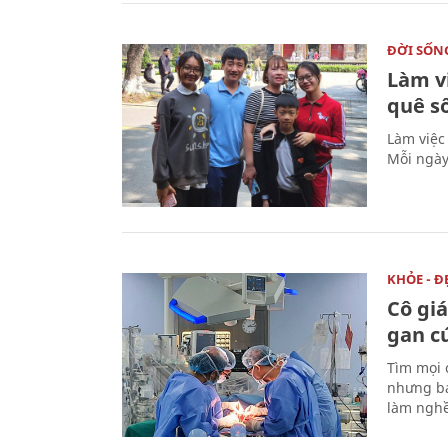
ĐỜI SỐN
Làm v
quê s
Làm việc
Mỗi ngày
KHỎE - Đ
Cô gi
gan c
Tìm mọi 
nhưng bá
làm nghề