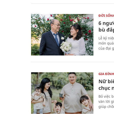
ĐỜI SỐN
6 ngư
bù đắ
Lễ kỷ ni
món quà 
của đại g
GIA ĐÌN
Nữ biê
chục 
Bỏ việc 
vàn lời 
giúp chồ