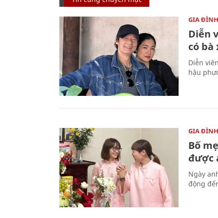
GIA ĐÌN
Diễn 
có bà
Diễn viê
hậu phươ
GIA ĐÌN
Bố mẹ
được a
Ngày anh
động đến